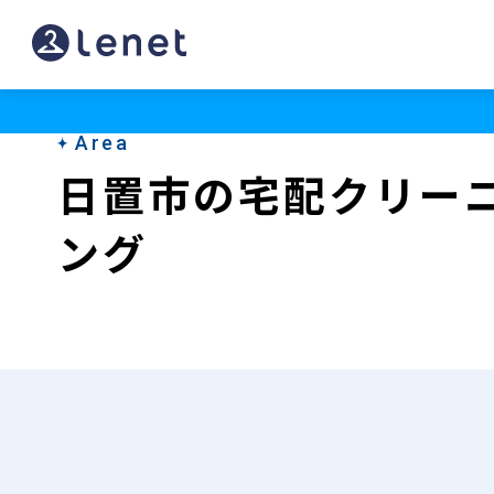
日
置
市
Area
の
日置市の宅配クリー
宅
ング
配
ク
リ
ー
ニ
ン