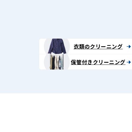
グ
-
Lenet〈リ
ネ
衣類のクリーニング
ッ
保管付きクリーニング
ト〉