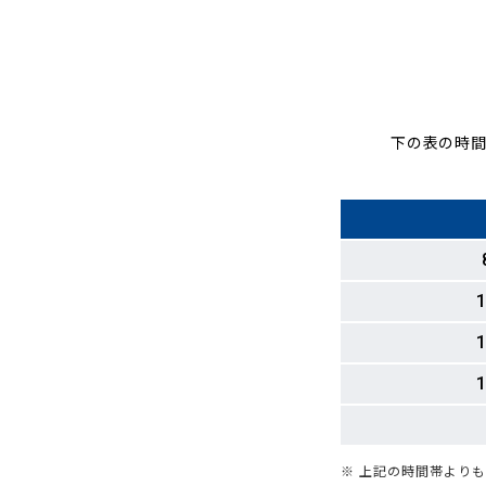
下の表の時間
1
1
1
※ 上記の時間帯より