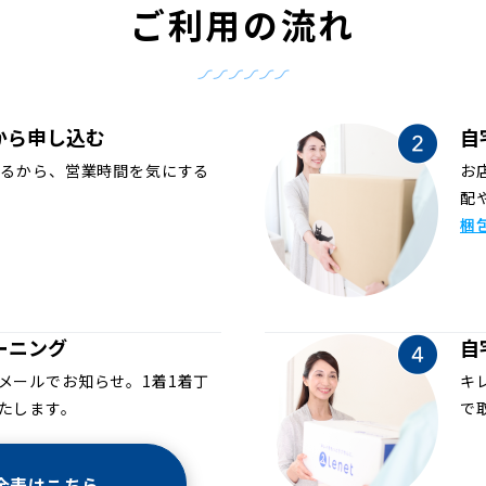
ご利用の流れ
から申し込む
自
めるから、営業時間を気にする
お
配
梱
ーニング
自
メールでお知らせ。1着1着丁
キ
たします。
で
金表はこちら