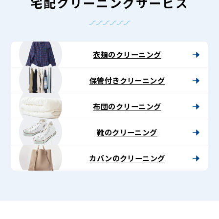
-
宅配クリーニングサービス
Lenet〈リ
ネ
ッ
衣類のクリーニング
ト〉
保管付きクリーニング
布団のクリーニング
靴のクリーニング
カバンのクリーニング