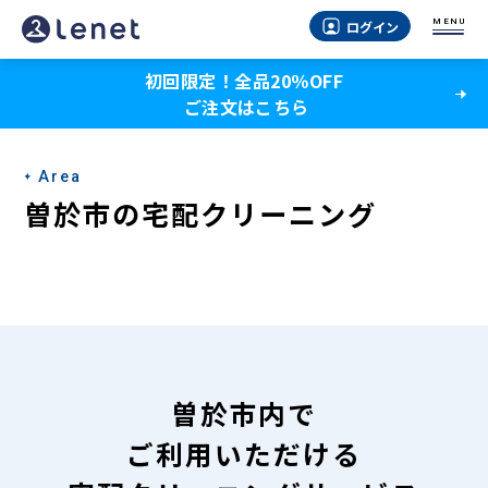
曽
MENU
ログイン
於
初回限定！全品20％OFF
市
ご注文はこちら
の
宅
Area
配
曽於市の宅配クリーニング
ク
リ
ー
ニ
ン
曽於市内で
グ
ご利用いただける