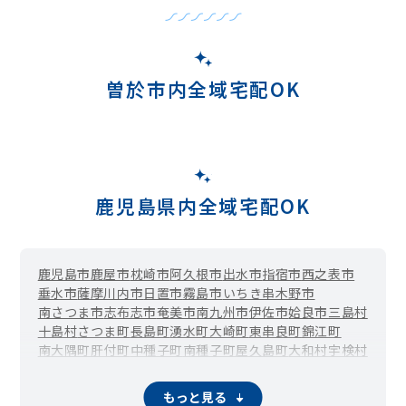
曽於市内全域宅配OK
鹿児島県内全域宅配OK
鹿児島市
鹿屋市
枕崎市
阿久根市
出水市
指宿市
西之表市
垂水市
薩摩川内市
日置市
霧島市
いちき串木野市
南さつま市
志布志市
奄美市
南九州市
伊佐市
姶良市
三島村
十島村
さつま町
長島町
湧水町
大崎町
東串良町
錦江町
南大隅町
肝付町
中種子町
南種子町
屋久島町
大和村
宇検村
瀬戸内町
龍郷町
喜界町
徳之島町
天城町
伊仙町
和泊町
知名町
与論町
もっと見る