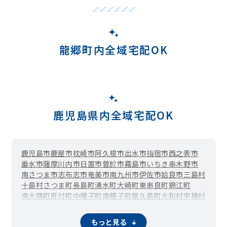
龍郷町内全域宅配OK
鹿児島県内全域宅配OK
鹿児島市
鹿屋市
枕崎市
阿久根市
出水市
指宿市
西之表市
垂水市
薩摩川内市
日置市
曽於市
霧島市
いちき串木野市
南さつま市
志布志市
奄美市
南九州市
伊佐市
姶良市
三島村
十島村
さつま町
長島町
湧水町
大崎町
東串良町
錦江町
南大隅町
肝付町
中種子町
南種子町
屋久島町
大和村
宇検村
瀬戸内町
喜界町
徳之島町
天城町
伊仙町
和泊町
知名町
与論町
もっと見る