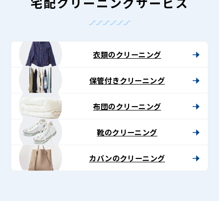
-
宅配クリーニングサービス
Lenet〈リ
ネ
ッ
衣類のクリーニング
ト〉
保管付きクリーニング
布団のクリーニング
靴のクリーニング
カバンのクリーニング