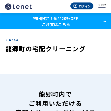
龍
MENU
ログイン
郷
初回限定！全品20％OFF
町
ご注文はこちら
の
宅
Area
配
龍郷町の宅配クリーニング
ク
リ
ー
ニ
ン
龍郷町内で
グ
ご利用いただける