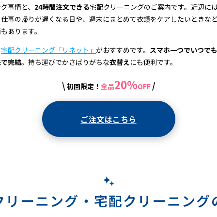
ング事情と、
24時間注文できる
宅配クリーニングのご案内です。近辺に
、仕事の帰りが遅くなる日や、週末にまとめて衣類をケアしたいときな
面もあります。
、
宅配クリーニング「リネット」
がおすすめです。
スマホ一つでいつで
先で完結
。持ち運びでかさばりがちな
衣替え
にも便利です。
20%
\
/
初回限定！
全品
OFF
ご注文はこちら
クリーニング・
宅配クリーニング