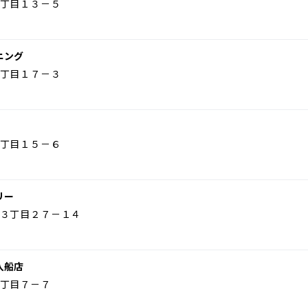
丁目１３－５
ニング
丁目１７－３
丁目１５－６
リー
３丁目２７－１４
入船店
丁目７－７