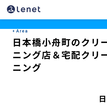
日
本
橋
Area
小
日本橋小舟町のクリ
舟
ニング店＆宅配クリ
町
の
ニング
ク
リ
ー
日
ニ