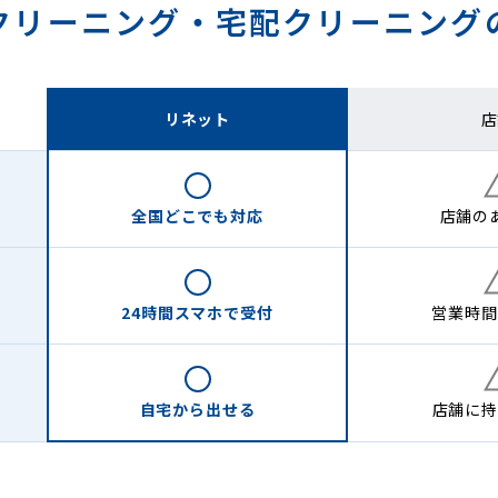
クリーニング・
宅配クリーニング
リネット
店
全国どこでも
対応
店舗の
24時間
スマホで受付
営業時間
自宅から
出せる
店舗に
持