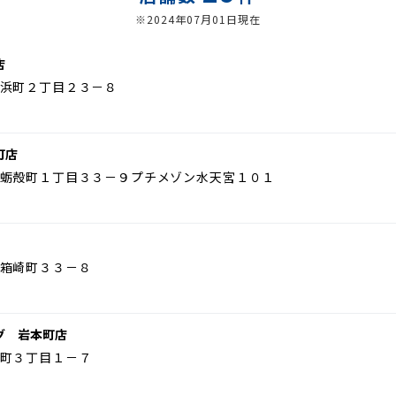
※2024年07月01日現在
店
浜町２丁目２３－８
町店
蛎殻町１丁目３３－９プチメゾン水天宮１０１
箱崎町３３－８
グ 岩本町店
町３丁目１－７