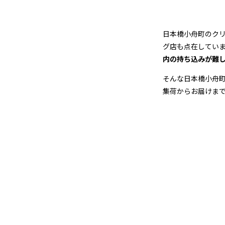
ン
グ
日本橋小舟町のク
店
グ店も点在してい
内の持ち込みが難
＆
そんな日本橋小舟
宅
集荷からお届けま
配
ク
リ
ー
ニ
ン