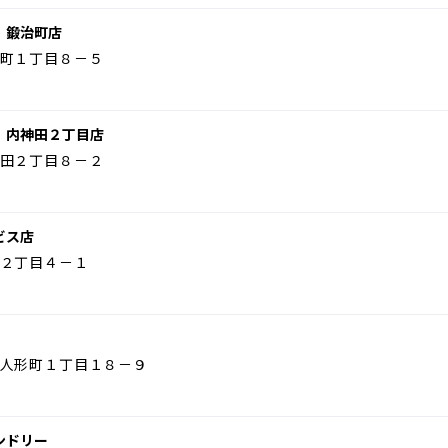
 鍛治町店
町１丁目８－５
 内神田２丁目店
田２丁目８－２
ビス店
２丁目４－１
人形町１丁目１８－９
ンドリー