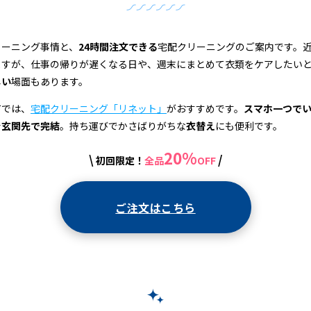
リーニング事情と、
24時間注文できる
宅配クリーニングのご案内です。
ますが、仕事の帰りが遅くなる日や、週末にまとめて衣類をケアしたい
しい
場面もあります。
町では、
宅配クリーニング「リネット」
がおすすめです。
スマホ一つで
で
玄関先で完結
。持ち運びでかさばりがちな
衣替え
にも便利です。
20%
\
/
初回限定！
全品
OFF
ご注文はこちら