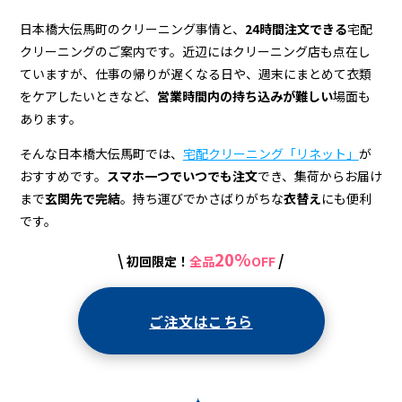
ン
グ
日本橋大伝馬町のクリーニング事情と、
24時間注文できる
宅配
クリーニングのご案内です。近辺にはクリーニング店も点在し
店
ていますが、仕事の帰りが遅くなる日や、週末にまとめて衣類
＆
をケアしたいときなど、
営業時間内の持ち込みが難しい
場面も
あります。
宅
配
そんな日本橋大伝馬町では、
宅配クリーニング「リネット」
が
おすすめです。
スマホ一つでいつでも注文
でき、集荷からお届け
ク
まで
玄関先で完結
。持ち運びでかさばりがちな
衣替え
にも便利
リ
です。
ー
20%
\
/
初回限定！
全品
OFF
ニ
ン
ご注文はこちら
グ