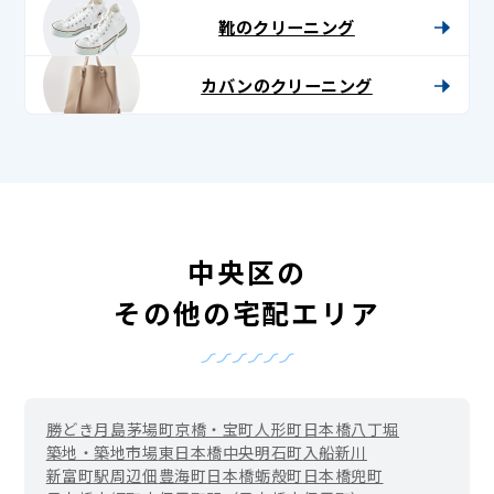
靴のクリーニング
カバンのクリーニング
中央区の
その他の宅配エリア
勝どき
月島
茅場町
京橋・宝町
人形町
日本橋
八丁堀
築地・築地市場
東日本橋
中央
明石町
入船
新川
新富町駅周辺
佃
豊海町
日本橋蛎殻町
日本橋兜町