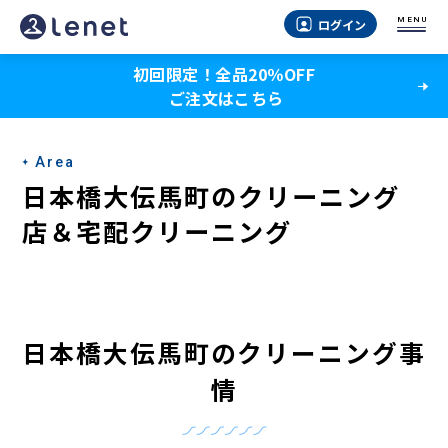
日
MENU
ログイン
本
初回限定！全品20％OFF
橋
ご注文はこちら
大
伝
Area
馬
日本橋大伝馬町のクリーニング
町
店＆宅配クリーニング
の
ク
リ
日本橋大伝馬町のクリーニング事
ー
情
ニ