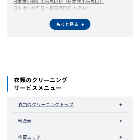
日本橋小網町
小伝馬町駅（日本橋小伝馬町）
日本橋小舟町
日本橋富沢町
日本橋中洲
水天宮前（日本橋箱崎町）
浜町駅（日本橋浜町）
馬喰町駅（日本橋馬喰町）
日本橋久松町
日本橋堀留町
もっと見る
日本橋本石町
日本橋本町
三越前・新日本橋（日本橋室町）
馬喰横山駅（日本橋横山町）
浜離宮庭園
晴海
湊
八重洲
衣類のクリーニング
サービスメニュー
衣類のクリーニングトップ
料金表
宅配エリア