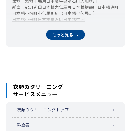
築地・築地市場
東日本橋
中央
明石町
入船
新川
新富町駅周辺
佃
日本橋大伝馬町
日本橋蛎殻町
日本橋兜町
日本橋小網町
小伝馬町駅（日本橋小伝馬町）
日本橋小舟町
日本橋富沢町
日本橋中洲
水天宮前（日本橋箱崎町）
浜町駅（日本橋浜町）
馬喰町駅（日本橋馬喰町）
日本橋久松町
日本橋堀留町
もっと見る
日本橋本石町
日本橋本町
三越前・新日本橋（日本橋室町）
馬喰横山駅（日本橋横山町）
浜離宮庭園
晴海
湊
八重洲
衣類のクリーニング
サービスメニュー
衣類のクリーニングトップ
料金表