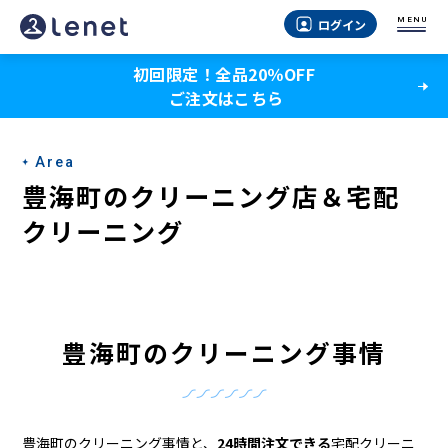
豊
MENU
ログイン
海
初回限定！全品20％OFF
町
ご注文はこちら
の
ク
Area
リ
豊海町のクリーニング店＆宅配
ー
クリーニング
ニ
ン
グ
豊海町のクリーニング事情
店
＆
豊海町のクリーニング事情と、
24時間注文できる
宅配クリーニ