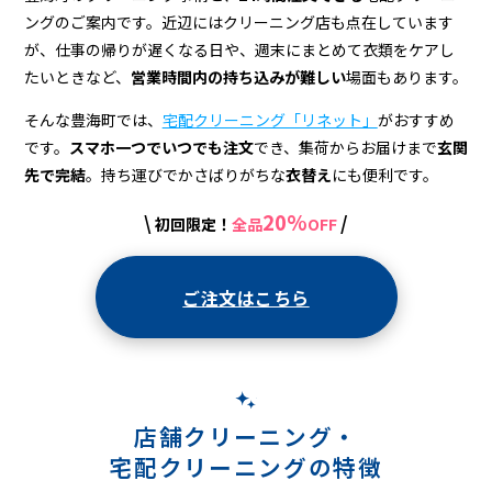
宅
ングのご案内です。近辺にはクリーニング店も点在しています
配
が、仕事の帰りが遅くなる日や、週末にまとめて衣類をケアし
ク
たいときなど、
営業時間内の持ち込みが難しい
場面もあります。
リ
そんな豊海町では、
宅配クリーニング「リネット」
がおすすめ
です。
スマホ一つでいつでも注文
でき、集荷からお届けまで
玄関
ー
先で完結
。持ち運びでかさばりがちな
衣替え
にも便利です。
ニ
20%
\
/
初回限定！
全品
OFF
ン
グ
ご注文はこちら
店舗クリーニング・
宅配クリーニングの特徴