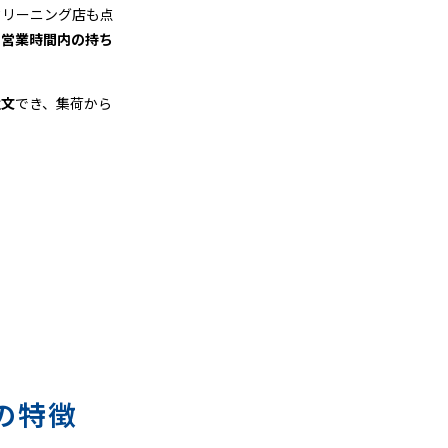
クリーニング店も点
、
営業時間内の持ち
注文
でき、集荷から
の特徴