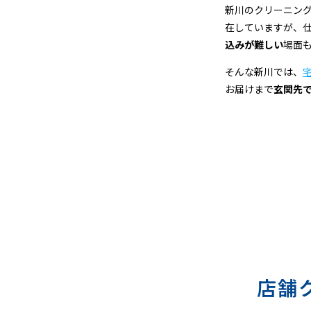
ク
新川のクリーニン
在していますが、
リ
込みが難しい
場面
ー
そんな新川では、
お届けまで
玄関先
ニ
ン
グ
店舗