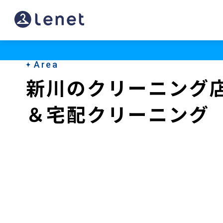
の
ク
リ
Area
ー
新川のクリーニング
ニ
＆宅配クリーニング
ン
グ
店
＆
宅
配