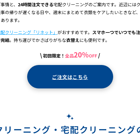
グ事情と、
24時間注文できる
宅配クリーニングのご案内です。近辺には
仕事の帰りが遅くなる日や、週末にまとめて衣類をケアしたいときなど
もあります。
宅配クリーニング「リネット」
がおすすめです。
スマホ一つでいつでも
で完結
。持ち運びでかさばりがちな
衣替え
にも便利です。
20%
\
/
初回限定！
全品
OFF
ご注文はこちら
クリーニング・
宅配クリーニング