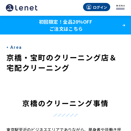
京
MENU
ログイン
橋・
初回限定！全品20％OFF
宝
ご注文はこちら
町
の
Area
ク
京橋・宝町のクリーニング店＆
リ
宅配クリーニング
ー
ニ
ン
京橋のクリーニング事情
グ
店
東京駅至近のビジネスエリアでありながら、単身者や共働き世