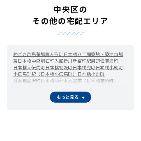
中央区の
その他の宅配エリア
勝どき
月島
茅場町
人形町
日本橋
八丁堀
築地・築地市場
東日本橋
中央
明石町
入船
新川
新富町駅周辺
佃
豊海町
日本橋大伝馬町
日本橋蛎殻町
日本橋兜町
日本橋小網町
小伝馬町駅（日本橋小伝馬町）
日本橋小舟町
日本橋富沢町
日本橋中洲
水天宮前（日本橋箱崎町）
浜町駅（日本橋浜町）
馬喰町駅（日本橋馬喰町）
日本橋久松町
日本橋堀留町
日本橋本石町
日本橋本町
もっと見る
三越前・新日本橋（日本橋室町）
馬喰横山駅（日本橋横山町）
浜離宮庭園
晴海
湊
八重洲