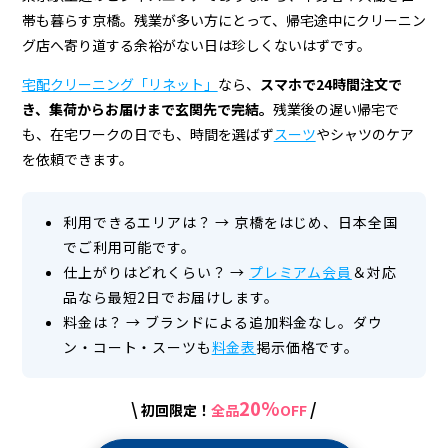
＆
帯も暮らす京橋。残業が多い方にとって、帰宅途中にクリーニン
宅
グ店へ寄り道する余裕がない日は珍しくないはずです。
配
宅配クリーニング「リネット」
なら、
スマホで24時間注文で
ク
き、集荷からお届けまで玄関先で完結。
残業後の遅い帰宅で
も、在宅ワークの日でも、時間を選ばず
スーツ
やシャツのケア
リ
を依頼できます。
ー
ニ
利用できるエリアは？
→
京橋をはじめ、日本全国
ン
でご利用可能です。
仕上がりはどれくらい？
→
プレミアム会員
＆対応
グ
品なら最短2日でお届けします。
料金は？
→
ブランドによる追加料金なし。ダウ
ン・コート・スーツも
料金表
掲示価格です。
20%
\
/
初回限定！
全品
OFF