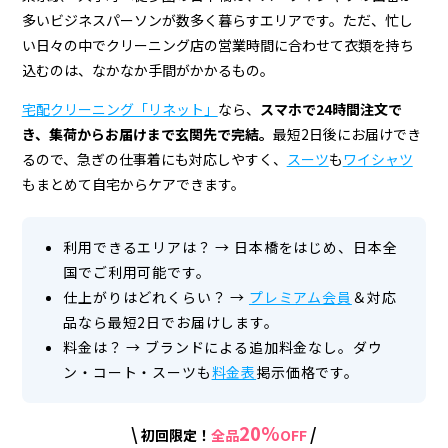
宅
多いビジネスパーソンが数多く暮らすエリアです。ただ、忙し
配
い日々の中でクリーニング店の営業時間に合わせて衣類を持ち
ク
込むのは、なかなか手間がかかるもの。
リ
宅配クリーニング「リネット」
なら、
スマホで24時間注文で
き、集荷からお届けまで玄関先で完結。
最短2日後にお届けでき
ー
るので、急ぎの仕事着にも対応しやすく、
スーツ
も
ワイシャツ
ニ
もまとめて自宅からケアできます。
ン
グ
利用できるエリアは？
→
日本橋をはじめ、日本全
国でご利用可能です。
仕上がりはどれくらい？
→
プレミアム会員
＆対応
品なら最短2日でお届けします。
料金は？
→
ブランドによる追加料金なし。ダウ
ン・コート・スーツも
料金表
掲示価格です。
20%
\
/
初回限定！
全品
OFF