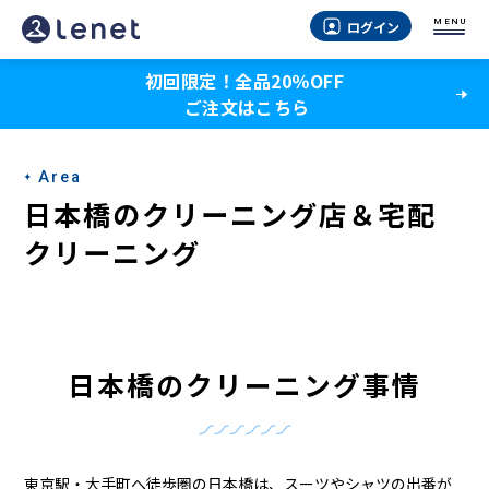
日
MENU
ログイン
本
初回限定！全品20％OFF
橋
ご注文はこちら
の
ク
Area
リ
日本橋のクリーニング店＆宅配
ー
クリーニング
ニ
ン
グ
日本橋のクリーニング事情
店
＆
東京駅・大手町へ徒歩圏の日本橋は、スーツやシャツの出番が