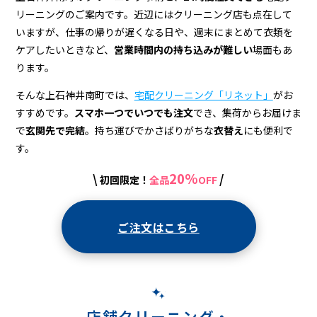
グ
リーニングのご案内です。近辺にはクリーニング店も点在して
店
いますが、仕事の帰りが遅くなる日や、週末にまとめて衣類を
＆
ケアしたいときなど、
営業時間内の持ち込みが難しい
場面もあ
ります。
宅
そんな上石神井南町では、
宅配クリーニング「リネット」
がお
配
すすめです。
スマホ一つでいつでも注文
でき、集荷からお届けま
ク
で
玄関先で完結
。持ち運びでかさばりがちな
衣替え
にも便利で
リ
す。
ー
20%
\
/
初回限定！
全品
OFF
ニ
ン
ご注文はこちら
グ
店舗クリーニング・