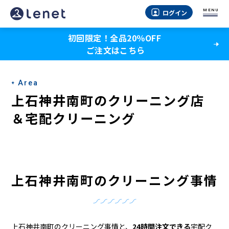
上
MENU
ログイン
石
初回限定！全品20％OFF
神
ご注文はこちら
井
南
Area
町
上石神井南町のクリーニング店
の
＆宅配クリーニング
ク
リ
ー
上石神井南町のクリーニング事情
ニ
ン
上石神井南町のクリーニング事情と、
24時間注文できる
宅配ク