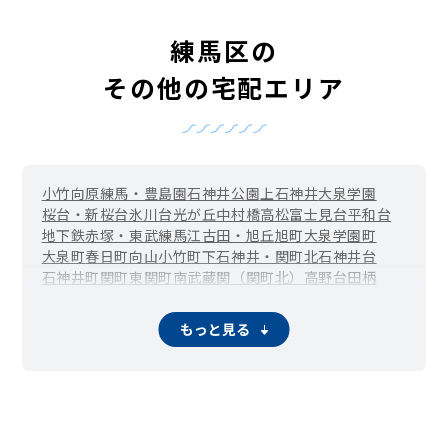
練馬区の
その他の宅配エリア
小竹向原
練馬・豊島園
石神井公園
上石神井
大泉学園
桜台・新桜台
氷川台
光が丘
中村橋
高松
富士見台
平和台
地下鉄赤塚・東武練馬
江古田・旭丘
旭町
大泉学園町
大泉町
春日町
向山
小竹町
下石神井・関町北
石神井台
石神井町
関町東
関町南
武蔵関（関町北）
高野台
田柄
立野町
土支田
豊玉上
豊玉中
豊玉南
豊玉北
中村
中村南
中村北
西大泉
西大泉町
錦
貫井
羽沢
早宮
東大泉
南大泉
もっと見る
南田中
三原台
谷原