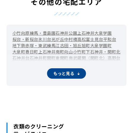
その他の宅配エリア
小竹向原
練馬・豊島園
石神井公園
上石神井
大泉学園
桜台・新桜台
氷川台
光が丘
中村橋
高松
富士見台
平和台
地下鉄赤塚・東武練馬
江古田・旭丘
旭町
大泉学園町
大泉町
春日町
上石神井南町
向山
小竹町
下石神井・関町北
石神井台
石神井町
関町東
関町南
武蔵関（関町北）
高野台
田柄
立野町
土支田
豊玉上
豊玉中
豊玉南
豊玉北
中村
中村南
中村北
西大泉町
錦
貫井
羽沢
早宮
東大泉
南大泉
南田中
もっと見る
三原台
谷原
衣類のクリーニング