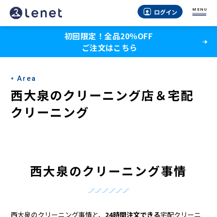
西
MENU
ログイン
大
初回限定！全品20％OFF
泉
ご注文はこちら
の
ク
Area
リ
西大泉のクリーニング店＆宅配
ー
クリーニング
ニ
ン
グ
西大泉のクリーニング事情
店
＆
西大泉のクリーニング事情と、
24時間注文できる
宅配クリーニ