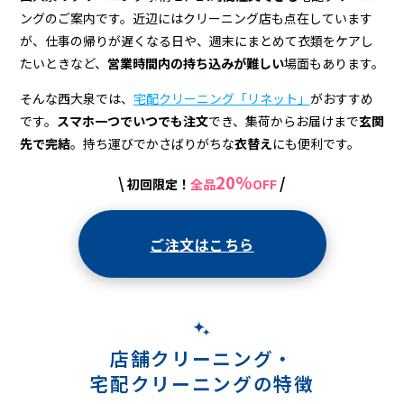
宅
ングのご案内です。近辺にはクリーニング店も点在しています
配
が、仕事の帰りが遅くなる日や、週末にまとめて衣類をケアし
ク
たいときなど、
営業時間内の持ち込みが難しい
場面もあります。
リ
そんな西大泉では、
宅配クリーニング「リネット」
がおすすめ
です。
スマホ一つでいつでも注文
でき、集荷からお届けまで
玄関
ー
先で完結
。持ち運びでかさばりがちな
衣替え
にも便利です。
ニ
20%
\
/
初回限定！
全品
OFF
ン
グ
ご注文はこちら
店舗クリーニング・
宅配クリーニングの特徴