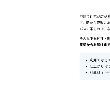
ニ
ン
戸建て住宅が広が
グ
ア。駅から距離の
バスに乗るのは、
店
そんな下石神井・
＆
集荷からお届けま
宅
利用できる
配
仕上がりは
料金は？
→
ク
リ
ー
ニ