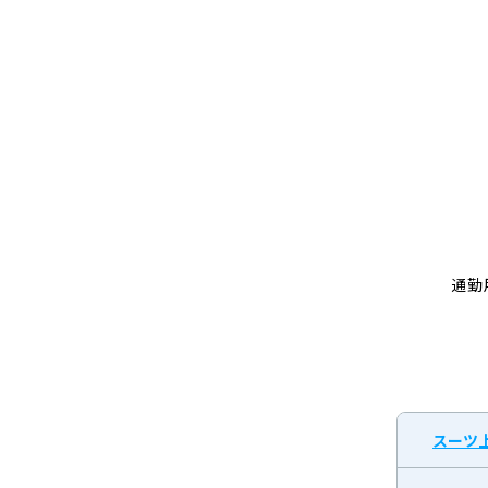
ン
グ
通勤
スーツ