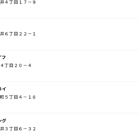
井４丁目１７－９
井６丁目２２－１
イフ
４丁目２０－４
ライ
町５丁目４－１８
ング
井３丁目６－３２