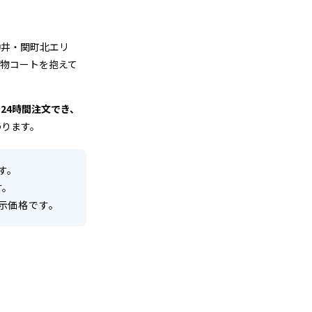
神井・関町北エリ
物コートを抱えて
24時間注文でき、
わります。
す。
す。
示価格です。