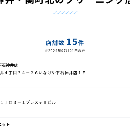
15
店舗数
件
※2024年07月01日現在
下石神井店
井４丁目３４－２６いなげや下石神井店１Ｆ
１丁目３－１プレステⅡビル
ニット