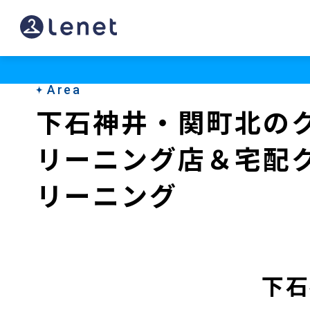
下
石
神
Area
井・
下石神井・関町北の
関
リーニング店＆宅配
町
北
リーニング
の
ク
リ
下石
ー