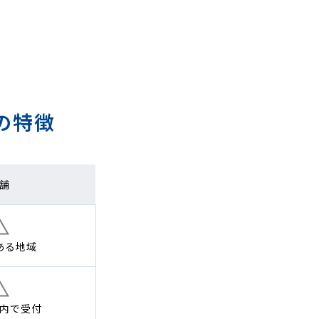
の特徴
舗
ある地域
内で
受付