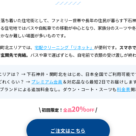
る落ち着いた住宅街として、ファミリー世帯や長年の住民が暮らす下石
ある住宅地ではバスや自転車での移動が中心となり、家族分のスーツや冬
なかなか難しい場面が多いものです。
関町北エリアでは、
宅配クリーニング「リネット」
が便利です。
スマホで
で玄関先で完結。
バスや車で運ばずとも、自宅前で衣類の受け渡しが終
エリアは？
→
下石神井・関町北をはじめ、日本全国でご利用可能で
どれくらい？
→
プレミアム会員
＆対応品なら最短2日でお届けしま
ブランドによる追加料金なし。ダウン・コート・スーツも
料金表
掲
20%
\
/
初回限定！
全品
OFF
ご注文はこちら