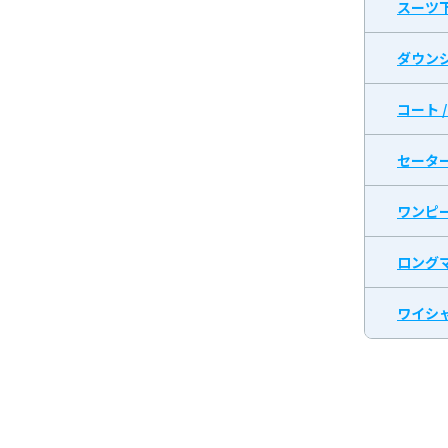
スーツ
ダウン
コート 
セータ
ワンピ
ロング
ワイシャ