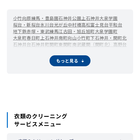
小竹向原
練馬・豊島園
石神井公園
上石神井
大泉学園
桜台・新桜台
氷川台
光が丘
中村橋
高松
富士見台
平和台
地下鉄赤塚・東武練馬
江古田・旭丘
旭町
大泉学園町
大泉町
春日町
上石神井南町
向山
小竹町
下石神井・関町北
石神井台
石神井町
関町東
関町南
武蔵関（関町北）
高野台
田柄
立野町
土支田
豊玉中
豊玉南
豊玉北
中村
中村南
中村北
西大泉
西大泉町
錦
貫井
羽沢
早宮
東大泉
南大泉
南田中
もっと見る
三原台
谷原
衣類のクリーニング
サービスメニュー