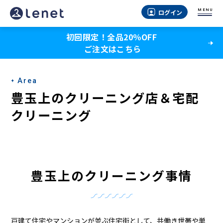
豊
MENU
ログイン
玉
初回限定！全品20％OFF
上
ご注文はこちら
の
ク
Area
リ
豊玉上のクリーニング店＆宅配
ー
クリーニング
ニ
ン
グ
豊玉上のクリーニング事情
店
＆
戸建て住宅やマンションが並ぶ住宅街として、共働き世帯や単