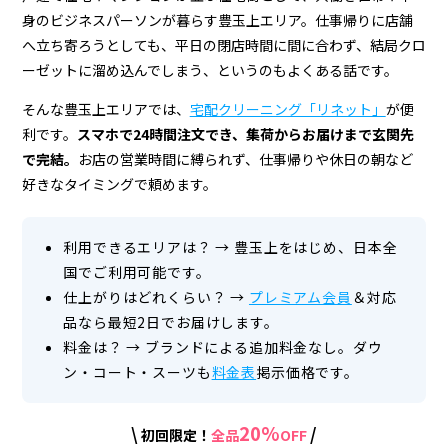
宅
身のビジネスパーソンが暮らす豊玉上エリア。仕事帰りに店舗
配
へ立ち寄ろうとしても、平日の閉店時間に間に合わず、結局クロ
ク
ーゼットに溜め込んでしまう、というのもよくある話です。
リ
そんな豊玉上エリアでは、
宅配クリーニング「リネット」
が便
利です。
スマホで24時間注文でき、集荷からお届けまで玄関先
ー
で完結。
お店の営業時間に縛られず、仕事帰りや休日の朝など
ニ
好きなタイミングで頼めます。
ン
グ
利用できるエリアは？
→
豊玉上をはじめ、日本全
国でご利用可能です。
仕上がりはどれくらい？
→
プレミアム会員
＆対応
品なら最短2日でお届けします。
料金は？
→
ブランドによる追加料金なし。ダウ
ン・コート・スーツも
料金表
掲示価格です。
20%
\
/
初回限定！
全品
OFF