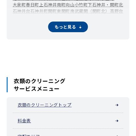
大泉町
春日町
上石神井南町
向山
小竹町
下石神井・関町北
石神井台
石神井町
関町東
関町南
武蔵関（関町北）
高野台
田柄
立野町
土支田
豊玉上
豊玉中
豊玉南
豊玉北
中村
中村南
中村北
西大泉
西大泉町
錦
貫井
羽沢
早宮
東大泉
南田中
もっと見る
三原台
谷原
衣類のクリーニング
サービスメニュー
衣類のクリーニングトップ
料金表