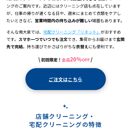
宅
ングのご案内です。近辺にはクリーニング店も点在しています
配
が、仕事の帰りが遅くなる日や、週末にまとめて衣類をケアし
ク
たいときなど、
営業時間内の持ち込みが難しい
場面もあります。
リ
そんな南大泉では、
宅配クリーニング「リネット」
がおすすめ
です。
スマホ一つでいつでも注文
でき、集荷からお届けまで
玄関
ー
先で完結
。持ち運びでかさばりがちな
衣替え
にも便利です。
ニ
20%
\
/
初回限定！
全品
OFF
ン
グ
ご注文はこちら
店舗クリーニング・
宅配クリーニングの特徴