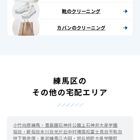
靴のクリーニング
カバンのクリーニング
練馬区の
その他の宅配エリア
小竹向原
練馬・豊島園
石神井公園
上石神井
大泉学園
桜台・新桜台
氷川台
光が丘
中村橋
高松
富士見台
平和台
地下鉄赤塚・東武練馬
江古田・旭丘
旭町
大泉学園町