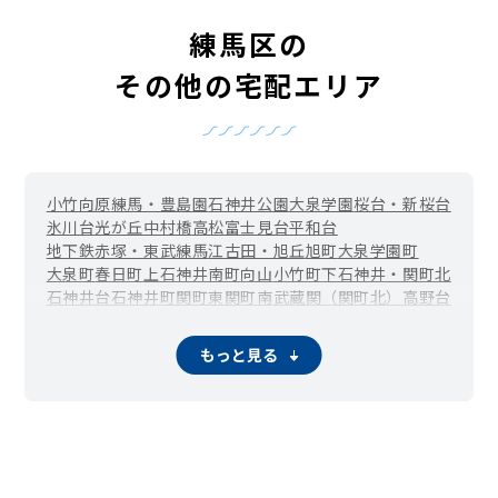
練馬区の
その他の宅配エリア
小竹向原
練馬・豊島園
石神井公園
大泉学園
桜台・新桜台
氷川台
光が丘
中村橋
高松
富士見台
平和台
地下鉄赤塚・東武練馬
江古田・旭丘
旭町
大泉学園町
大泉町
春日町
上石神井南町
向山
小竹町
下石神井・関町北
石神井台
石神井町
関町東
関町南
武蔵関（関町北）
高野台
田柄
立野町
土支田
豊玉上
豊玉中
豊玉南
豊玉北
中村
中村南
中村北
西大泉
西大泉町
錦
貫井
羽沢
早宮
東大泉
南大泉
もっと見る
南田中
三原台
谷原