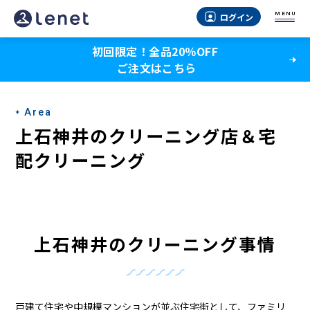
上
MENU
ログイン
石
初回限定！全品20％OFF
神
ご注文はこちら
井
の
Area
ク
上石神井のクリーニング店＆宅
リ
配クリーニング
ー
ニ
ン
上石神井のクリーニング事情
グ
店
戸建て住宅や中規模マンションが並ぶ住宅街として、ファミリ