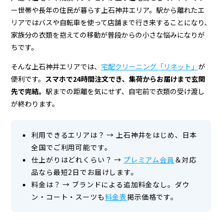
＆
ー世帯や長年の住民が暮らす上石神井エリア。駅から離れたエ
宅
リアではバスや自転車を使って店舗まで行き来することになり、
配
家族分の衣類を抱えての移動が普段からの小さな悩みになりが
ちです。
ク
そんな上石神井エリアでは、
宅配クリーニング「リネット」
が
リ
便利です。
スマホで24時間注文でき、集荷からお届けまで玄関
ー
先で完結。
駅までの距離を気にせず、自宅前で衣類の受け渡し
ニ
が終わります。
ン
利用できるエリアは？
→
上石神井をはじめ、日本
グ
全国でご利用可能です。
仕上がりはどれくらい？
→
プレミアム会員
＆対応
品なら最短2日でお届けします。
料金は？
→
ブランドによる追加料金なし。ダウ
ン・コート・スーツも
料金表
掲示価格です。