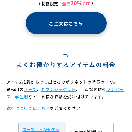
20%
\
/
初回限定！
全品
OFF
ご注文はこちら
よくお預かりするアイテムの料金
アイテム1着からでも出せるのがリネットの特長の一つ。
通勤用の
スーツ
、
ダウンジャケット
、上質な素材の
ワンピー
ス
、
学生服
など、
多様な衣類を受け付けています。
送料についてはこちら
をご覧ください。
スーツ上・ジャケッ
1,390円/着(税込)