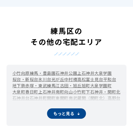
練馬区の
その他の宅配エリア
小竹向原
練馬・豊島園
石神井公園
上石神井
大泉学園
桜台・新桜台
氷川台
光が丘
中村橋
高松
富士見台
平和台
地下鉄赤塚・東武練馬
江古田・旭丘
旭町
大泉学園町
大泉町
春日町
上石神井南町
向山
小竹町
下石神井・関町北
石神井台
石神井町
関町東
関町南
武蔵関（関町北）
高野台
田柄
立野町
土支田
豊玉上
豊玉南
豊玉北
中村
中村南
中村北
西大泉
西大泉町
錦
貫井
羽沢
早宮
東大泉
南大泉
南田中
もっと見る
三原台
谷原