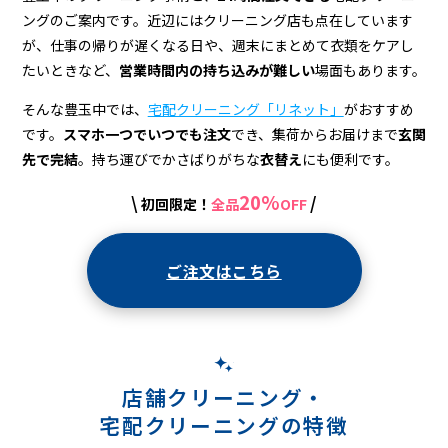
宅
ングのご案内です。近辺にはクリーニング店も点在しています
配
が、仕事の帰りが遅くなる日や、週末にまとめて衣類をケアし
ク
たいときなど、
営業時間内の持ち込みが難しい
場面もあります。
リ
そんな豊玉中では、
宅配クリーニング「リネット」
がおすすめ
です。
スマホ一つでいつでも注文
でき、集荷からお届けまで
玄関
ー
先で完結
。持ち運びでかさばりがちな
衣替え
にも便利です。
ニ
20%
\
/
初回限定！
全品
OFF
ン
グ
ご注文はこちら
店舗クリーニング・
宅配クリーニングの特徴