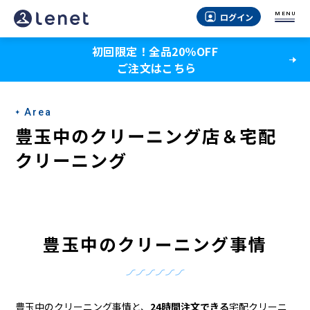
豊
MENU
ログイン
玉
初回限定！全品20％OFF
中
ご注文はこちら
の
ク
Area
リ
豊玉中のクリーニング店＆宅配
ー
クリーニング
ニ
ン
グ
豊玉中のクリーニング事情
店
＆
豊玉中のクリーニング事情と、
24時間注文できる
宅配クリーニ