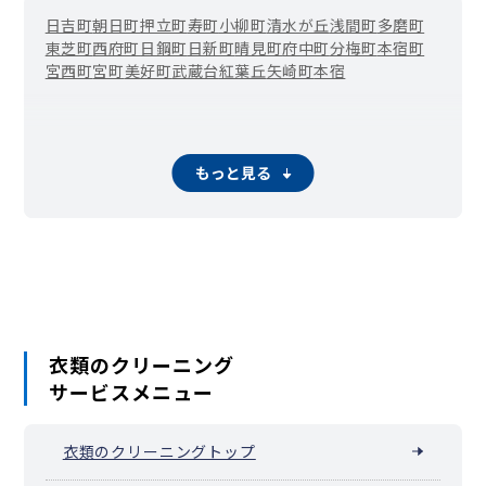
日吉町
朝日町
押立町
寿町
小柳町
清水が丘
浅間町
多磨町
東芝町
西府町
日鋼町
日新町
晴見町
府中町
分梅町
本宿町
宮西町
宮町
美好町
武蔵台
紅葉丘
矢崎町
本宿
もっと見る
衣類のクリーニング
サービスメニュー
衣類のクリーニングトップ