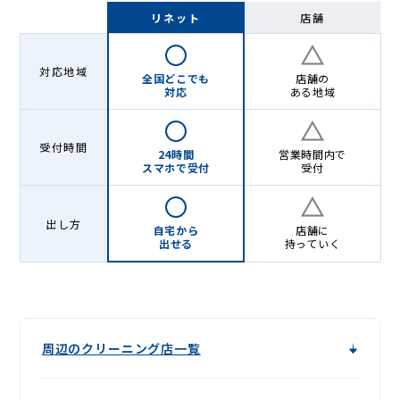
-
リネット
店舗
Lenet〈リ
ネ
対応地域
全国どこでも
店舗の
ッ
対応
ある地域
ト〉
受付時間
24時間
営業時間内で
スマホで受付
受付
出し方
自宅から
店舗に
出せる
持っていく
周辺のクリーニング店一覧