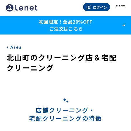
北
MENU
ログイン
山
初回限定！全品20％OFF
町
ご注文はこちら
の
宅
Area
配
北山町のクリーニング店＆宅配
ク
クリーニング
リ
ー
ニ
ン
店舗クリーニング・
宅配クリーニングの特徴
グ