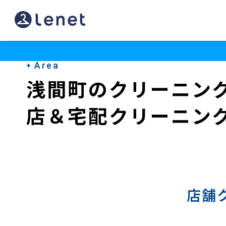
浅
間
町
Area
の
浅間町のクリーニン
宅
店＆宅配クリーニン
配
ク
リ
ー
ニ
店舗
ン