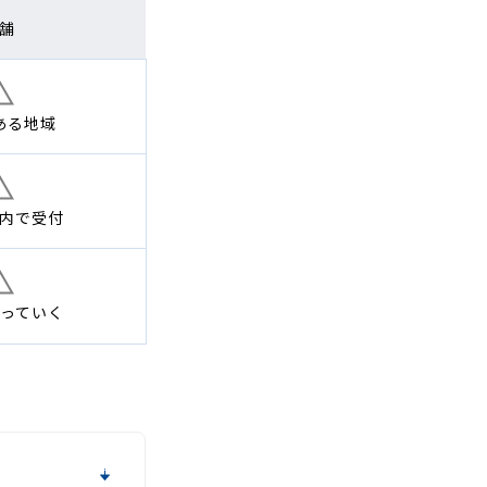
舗
ある地域
内で
受付
っていく