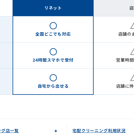
リネット
店
全国どこでも
対応
店舗の
24時間
スマホで受付
営業時間
自宅から
出せる
店舗に
持
ング店一覧
宅配クリーニング利用状況