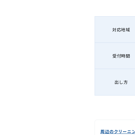
グ
-
Lenet〈リ
対応地域
ネ
ッ
受付時間
ト〉
出し方
周辺のクリーニ