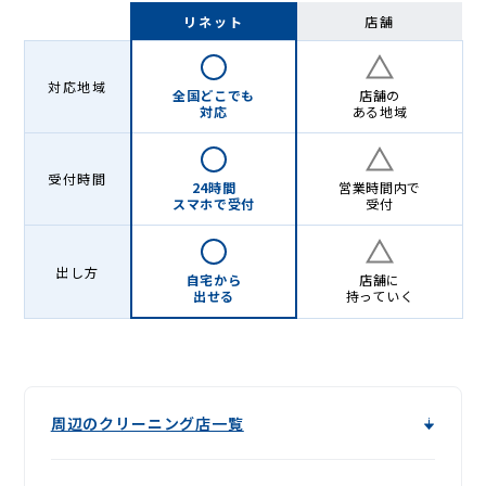
グ
リネット
店舗
-
Lenet〈リ
対応地域
全国どこでも
店舗の
ネ
対応
ある地域
ッ
受付時間
ト〉
24時間
営業時間内で
スマホで受付
受付
出し方
自宅から
店舗に
出せる
持っていく
周辺のクリーニング店一覧