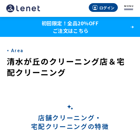
清
MENU
ログイン
水
初回限定！全品20％OFF
が
ご注文はこちら
丘
の
Area
宅
清水が丘のクリーニング店＆宅
配
配クリーニング
ク
リ
ー
ニ
店舗クリーニング・
宅配クリーニングの特徴
ン