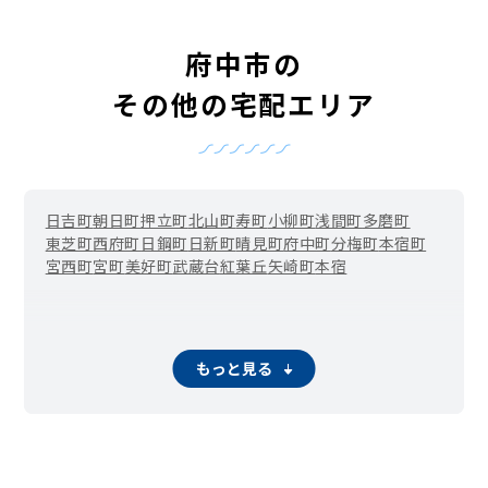
府中市の
その他の宅配エリア
日吉町
朝日町
押立町
北山町
寿町
小柳町
浅間町
多磨町
東芝町
西府町
日鋼町
日新町
晴見町
府中町
分梅町
本宿町
宮西町
宮町
美好町
武蔵台
紅葉丘
矢崎町
本宿
もっと見る