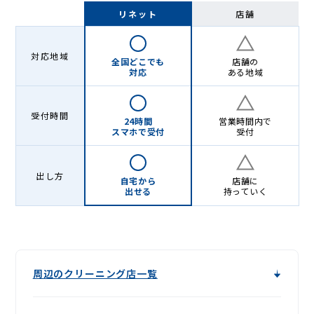
-
リネット
店舗
Lenet〈リ
ネ
対応地域
全国どこでも
店舗の
ッ
対応
ある地域
ト〉
受付時間
24時間
営業時間内で
スマホで受付
受付
出し方
自宅から
店舗に
出せる
持っていく
周辺のクリーニング店一覧