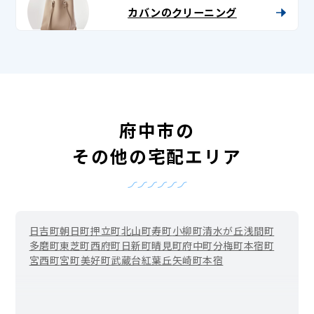
カバンのクリーニング
府中市の
その他の宅配エリア
日吉町
朝日町
押立町
北山町
寿町
小柳町
清水が丘
浅間町
多磨町
東芝町
西府町
日新町
晴見町
府中町
分梅町
本宿町
宮西町
宮町
美好町
武蔵台
紅葉丘
矢崎町
本宿