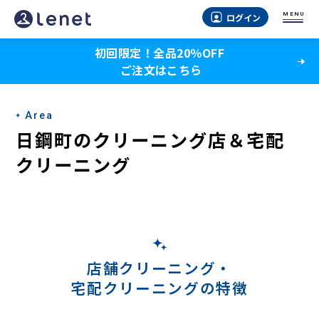
日
MENU
ログイン
鋼
初回限定！全品20％OFF
町
ご注文はこちら
の
宅
Area
配
日鋼町のクリーニング店＆宅配
ク
クリーニング
リ
ー
ニ
ン
店舗クリーニング・
宅配クリーニングの特徴
グ