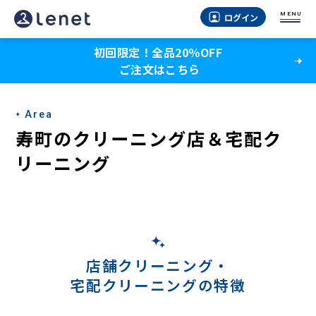
寿
MENU
ログイン
町
初回限定！全品20％OFF
の
ご注文はこちら
宅
配
Area
ク
寿町のクリーニング店＆宅配ク
リ
リーニング
ー
ニ
ン
グ
店舗クリーニング・
宅配クリーニングの特徴
-