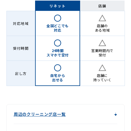
Lenet〈リ
リネット
店舗
ネ
ッ
対応地域
全国どこでも
店舗の
ト〉
対応
ある地域
受付時間
24時間
営業時間内で
スマホで受付
受付
出し方
自宅から
店舗に
出せる
持っていく
周辺のクリーニング店一覧