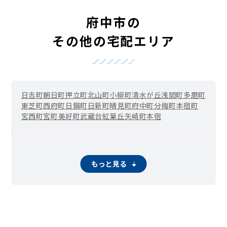
府中市の
その他の宅配エリア
日吉町
朝日町
押立町
北山町
小柳町
清水が丘
浅間町
多磨町
東芝町
西府町
日鋼町
日新町
晴見町
府中町
分梅町
本宿町
宮西町
宮町
美好町
武蔵台
紅葉丘
矢崎町
本宿
もっと見る