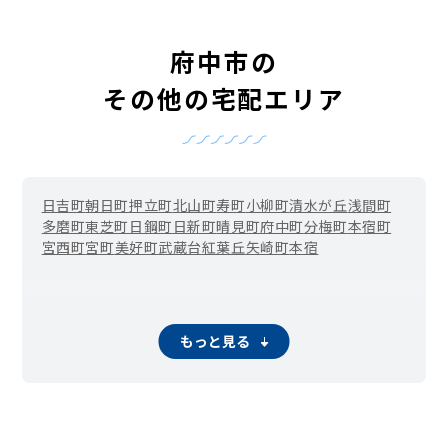
府中市の
その他の宅配エリア
日吉町
朝日町
押立町
北山町
寿町
小柳町
清水が丘
浅間町
多磨町
東芝町
日鋼町
日新町
晴見町
府中町
分梅町
本宿町
宮西町
宮町
美好町
武蔵台
紅葉丘
矢崎町
本宿
もっと見る