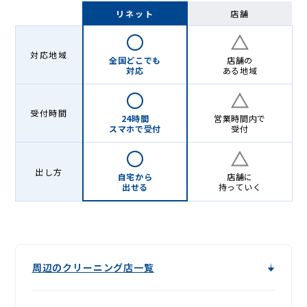
-
リネット
店舗
Lenet〈リ
ネ
対応地域
全国どこでも
店舗の
ッ
対応
ある地域
ト〉
受付時間
24時間
営業時間内で
スマホで受付
受付
出し方
自宅から
店舗に
出せる
持っていく
周辺のクリーニング店一覧