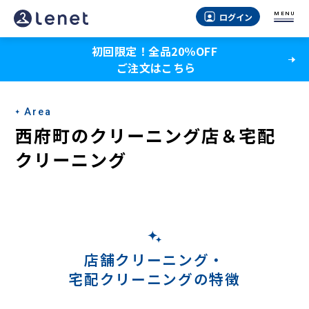
西
MENU
ログイン
府
初回限定！全品20％OFF
町
ご注文はこちら
の
宅
Area
配
西府町のクリーニング店＆宅配
ク
クリーニング
リ
ー
ニ
ン
店舗クリーニング・
宅配クリーニングの特徴
グ