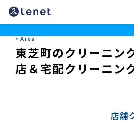
東
芝
町
Area
の
東芝町のクリーニン
宅
店＆宅配クリーニン
配
ク
リ
ー
ニ
店舗
ン