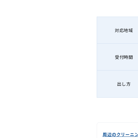
グ
-
Lenet〈リ
対応地域
ネ
ッ
受付時間
ト〉
出し方
周辺のクリーニ