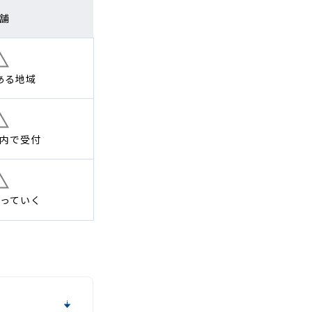
舗
ある地域
内で
受付
っていく