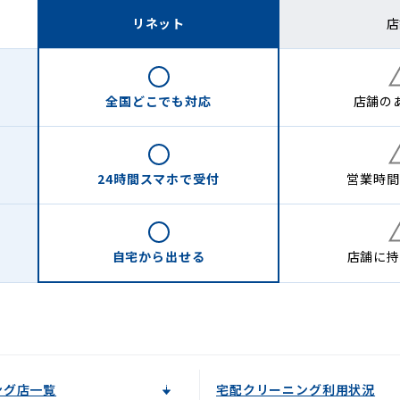
リネット
店
全国どこでも
対応
店舗の
24時間
スマホで受付
営業時間
自宅から
出せる
店舗に
持
ング店一覧
宅配クリーニング利用状況