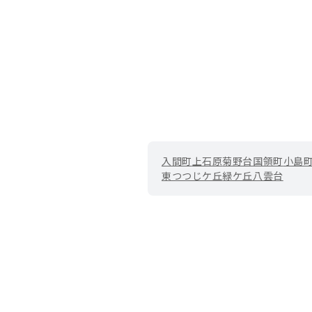
入間町
上石原
菊野台
国領町
小島
東つつじケ丘
緑ケ丘
八雲台