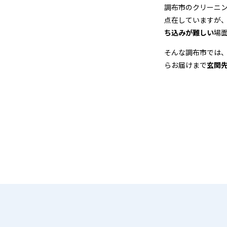
＆
調布市のクリーニ
点在していますが
宅
ち込みが難しい
場
配
そんな調布市では
らお届けまで
玄関
ク
リ
ー
ニ
ン
グ