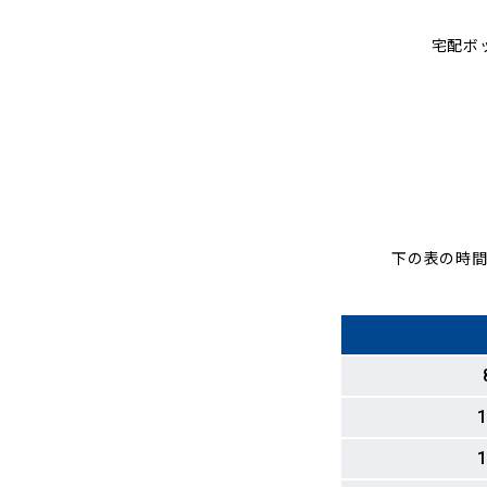
宅配ボ
下の表の時間
1
1