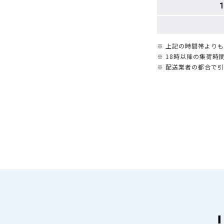
1
※ 上記の時間帯より
※ 18時以降の集荷
※ 配送業者の都合で