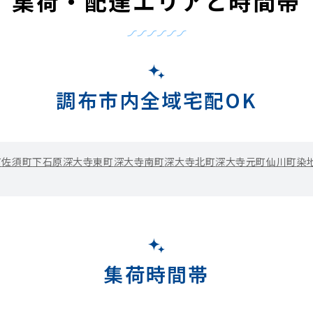
集荷・配達エリアと時間帯
調布市内全域宅配OK
町
佐須町
下石原
深大寺東町
深大寺南町
深大寺北町
深大寺元町
仙川町
染
集荷時間帯