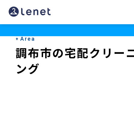
調
布
市
Area
の
調布市の宅配クリー
ク
ング
リ
ー
ニ
ン
グ
店