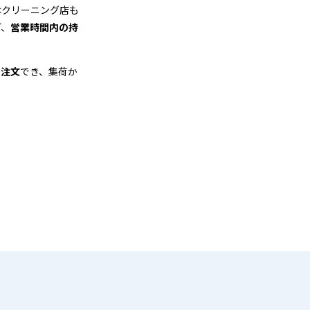
はクリーニング店も
ど、
営業時間内の持
も注文
でき、集荷か