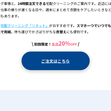
ング事情と、
24時間注文できる
宅配クリーニングのご案内です。近辺に
、仕事の帰りが遅くなる日や、週末にまとめて衣類をケアしたいときな
面もあります。
、
宅配クリーニング「リネット」
がおすすめです。
スマホ一つでいつで
先で完結
。持ち運びでかさばりがちな
衣替え
にも便利です。
20%
\
/
初回限定！
全品
OFF
ご注文はこちら