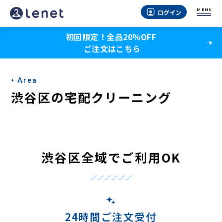
渋
MENU
ログイン
谷
初回限定！全品20％OFF
区
ご注文はこちら
の
宅
Area
配
渋谷区の宅配クリーニング
ク
リ
ー
渋谷区全域でご利用OK
ニ
ン
グ
24時間ご注文受付