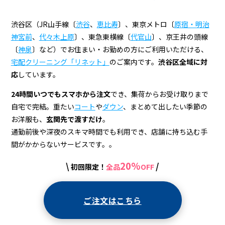
渋谷区（JR山手線〔
渋谷
、
恵比寿
〕、東京メトロ〔
原宿・明治
神宮前
、
代々木上原
〕、東急東横線〔
代官山
〕、京王井の頭線
〔
神泉
〕など）でお住まい・お勤めの方にご利用いただける、
宅配クリーニング「リネット」
のご案内です。
渋谷区全域に対
応
しています。
24時間いつでもスマホから注文
でき、集荷からお受け取りまで
自宅で完結。重たい
コート
や
ダウン
、まとめて出したい季節の
お洋服も、
玄関先で渡すだけ
。
通勤前後や深夜のスキマ時間でも利用でき、店舗に持ち込む手
間がかからないサービスです。。
20%
\
/
初回限定！
全品
OFF
ご注文はこちら