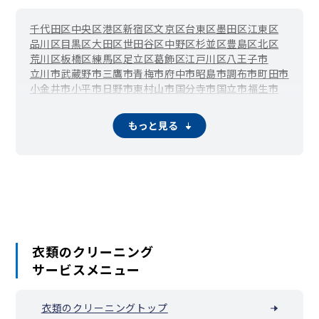
千代田区
中央区
港区
新宿区
文京区
台東区
墨田区
江東区
品川区
目黒区
大田区
世田谷区
中野区
杉並区
豊島区
北区
荒川区
板橋区
練馬区
足立区
葛飾区
江戸川区
八王子市
立川市
武蔵野市
三鷹市
青梅市
府中市
昭島市
調布市
町田市
小金井市
小平市
日野市
東村山市
国分寺市
国立市
福生市
狛江市
東大和市
清瀬市
東久留米市
武蔵村山市
多摩市
稲城市
羽村市
あきる野市
西東京市
瑞穂町
日の出町
檜原村
もっと見る
奥多摩町
大島町
利島村
新島村
神津島村
三宅村
御蔵島村
八丈町
青ヶ島村
小笠原村
衣類のクリーニング
サービスメニュー
衣類のクリーニングトップ