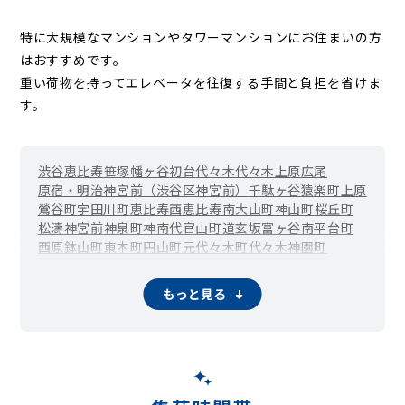
特に大規模なマンションやタワーマンションにお住まいの方
はおすすめです。
重い荷物を持ってエレベータを往復する手間と負担を省けま
す。
渋谷
恵比寿
笹塚
幡ヶ谷
初台
代々木
代々木上原
広尾
原宿・明治神宮前（渋谷区神宮前）
千駄ヶ谷
猿楽町
上原
鶯谷町
宇田川町
恵比寿西
恵比寿南
大山町
神山町
桜丘町
松濤
神宮前
神泉町
神南
代官山町
道玄坂
富ヶ谷
南平台町
西原
鉢山町
東
本町
円山町
元代々木町
代々木神園町
もっと見る