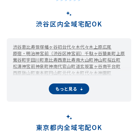
渋谷区内全域宅配OK
渋谷
恵比寿
笹塚
幡ヶ谷
初台
代々木
代々木上原
広尾
原宿・明治神宮前（渋谷区神宮前）
千駄ヶ谷
猿楽町
上原
鶯谷町
宇田川町
恵比寿西
恵比寿南
大山町
神山町
桜丘町
松濤
神宮前
神泉町
神南
代官山町
道玄坂
富ヶ谷
南平台町
西原
鉢山町
東
本町
円山町
元代々木町
代々木神園町
もっと見る
東京都内全域宅配OK