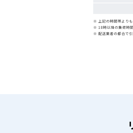
※ 上記の時間帯より
※ 18時以降の集荷
※ 配送業者の都合で