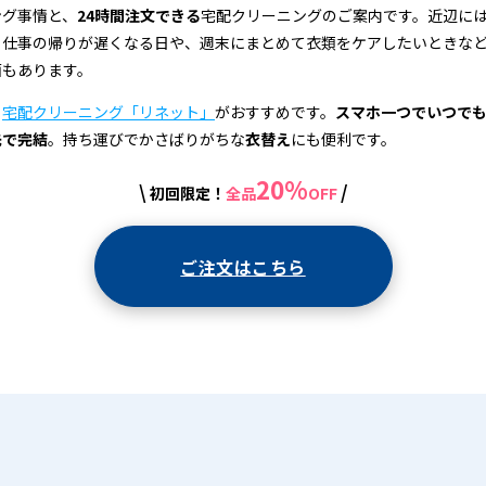
ング事情と、
24時間注文できる
宅配クリーニングのご案内です。近辺に
、仕事の帰りが遅くなる日や、週末にまとめて衣類をケアしたいときな
面もあります。
、
宅配クリーニング「リネット」
がおすすめです。
スマホ一つでいつで
先で完結
。持ち運びでかさばりがちな
衣替え
にも便利です。
20%
\
/
初回限定！
全品
OFF
ご注文はこちら