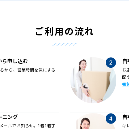
ご利用の流れ
から申し込む
自
めるから、営業時間を気にする
お
配
梱
ーニング
自
メールでお知らせ。1着1着丁
キ