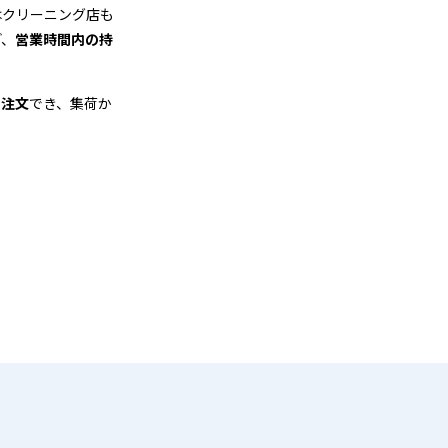
はクリーニング店も
ど、
営業時間内の持
も注文
でき、集荷か