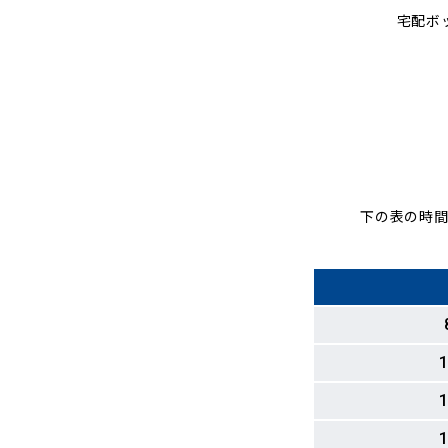
宅配ボ
下の表の時間
1
1
1