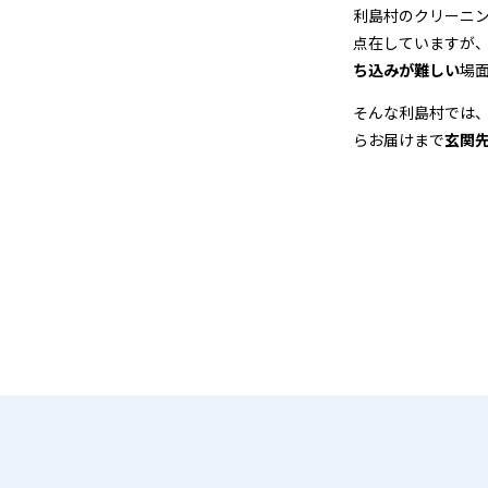
＆
利島村のクリーニ
点在していますが
宅
ち込みが難しい
場
配
そんな利島村では
らお届けまで
玄関
ク
リ
ー
ニ
ン
グ