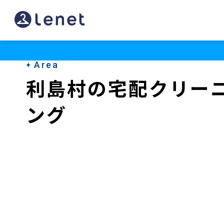
利
島
村
Area
の
利島村の宅配クリー
ク
ング
リ
ー
ニ
ン
グ
店