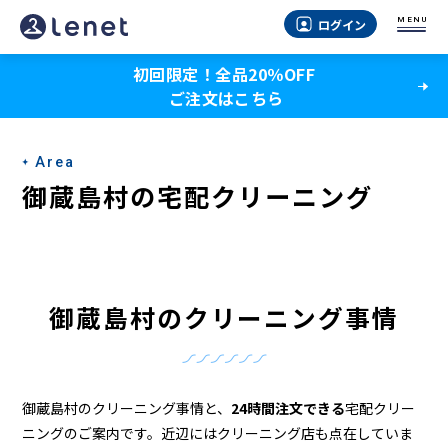
御
MENU
ログイン
蔵
初回限定！全品20％OFF
島
ご注文はこちら
村
の
Area
ク
御蔵島村の宅配クリーニング
リ
ー
ニ
御蔵島村のクリーニング事情
ン
グ
店
御蔵島村のクリーニング事情と、
24時間注文できる
宅配クリー
ニングのご案内です。近辺にはクリーニング店も点在していま