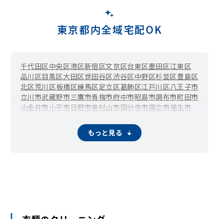
東京都内全域宅配OK
千代田区
中央区
港区
新宿区
文京区
台東区
墨田区
江東区
品川区
目黒区
大田区
世田谷区
渋谷区
中野区
杉並区
豊島区
北区
荒川区
板橋区
練馬区
足立区
葛飾区
江戸川区
八王子市
立川市
武蔵野市
三鷹市
青梅市
府中市
昭島市
調布市
町田市
小金井市
小平市
日野市
東村山市
国分寺市
国立市
福生市
狛江市
東大和市
清瀬市
東久留米市
武蔵村山市
多摩市
稲城市
羽村市
あきる野市
西東京市
瑞穂町
日の出町
檜原村
もっと見る
奥多摩町
大島町
利島村
新島村
神津島村
三宅村
八丈町
青ヶ島村
小笠原村