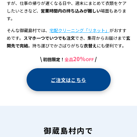
＆
すが、仕事の帰りが遅くなる日や、週末にまとめて衣類をケア
宅
したいときなど、
営業時間内の持ち込みが難しい
場面もありま
す。
配
ク
そんな御蔵島村では、
宅配クリーニング「リネット」
がおすす
めです。
スマホ一つでいつでも注文
でき、集荷からお届けまで
玄
リ
関先で完結
。持ち運びでかさばりがちな
衣替え
にも便利です。
ー
20%
\
/
初回限定！
全品
OFF
ニ
ン
ご注文はこちら
グ
御蔵島村内で