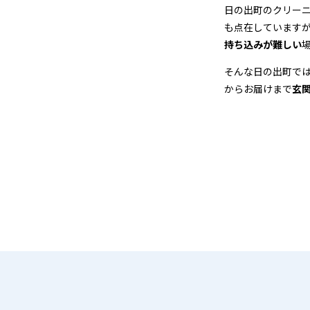
店
日の出町のクリー
も点在しています
＆
持ち込みが難しい
宅
そんな日の出町で
からお届けまで
玄
配
ク
リ
ー
ニ
ン
グ