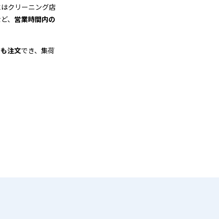
にはクリーニング店
など、
営業時間内の
でも注文
でき、集荷