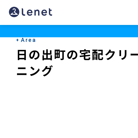
日
の
出
Area
町
日の出町の宅配クリ
の
ニング
ク
リ
ー
ニ
ン
グ