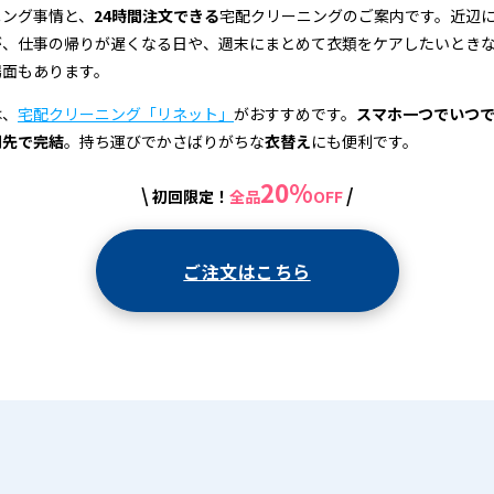
ニング事情と、
24時間注文できる
宅配クリーニングのご案内です。近辺
が、仕事の帰りが遅くなる日や、週末にまとめて衣類をケアしたいとき
場面もあります。
は、
宅配クリーニング「リネット」
がおすすめです。
スマホ一つでいつ
関先で完結
。持ち運びでかさばりがちな
衣替え
にも便利です。
20%
\
/
初回限定！
全品
OFF
ご注文はこちら