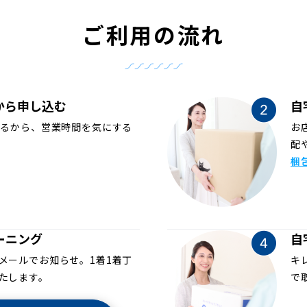
ご利用の流れ
から申し込む
自
めるから、営業時間を気にする
お
配
梱
ーニング
自
メールでお知らせ。1着1着丁
キ
たします。
で