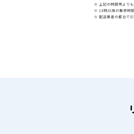
※ 上記の時間帯より
※ 18時以降の集荷
※ 配送業者の都合で