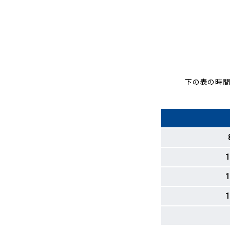
下の表の時間
1
1
1