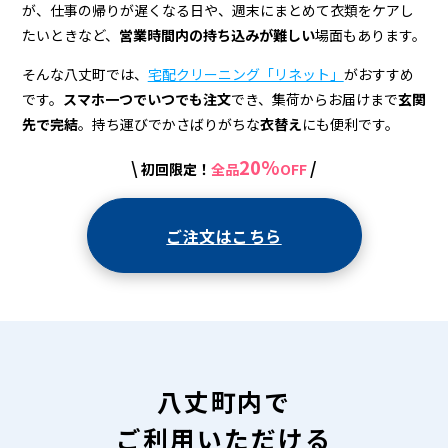
宅
が、仕事の帰りが遅くなる日や、週末にまとめて衣類をケアし
配
たいときなど、
営業時間内の持ち込みが難しい
場面もあります。
ク
そんな八丈町では、
宅配クリーニング「リネット」
がおすすめ
リ
です。
スマホ一つでいつでも注文
でき、集荷からお届けまで
玄関
先で完結
。持ち運びでかさばりがちな
衣替え
にも便利です。
ー
20%
\
/
初回限定！
全品
OFF
ニ
ン
ご注文はこちら
グ
八丈町内で
ご利用いただける