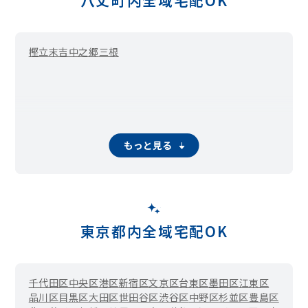
八丈町内全域宅配OK
樫立
末吉
中之郷
三根
もっと見る
東京都内全域宅配OK
千代田区
中央区
港区
新宿区
文京区
台東区
墨田区
江東区
品川区
目黒区
大田区
世田谷区
渋谷区
中野区
杉並区
豊島区