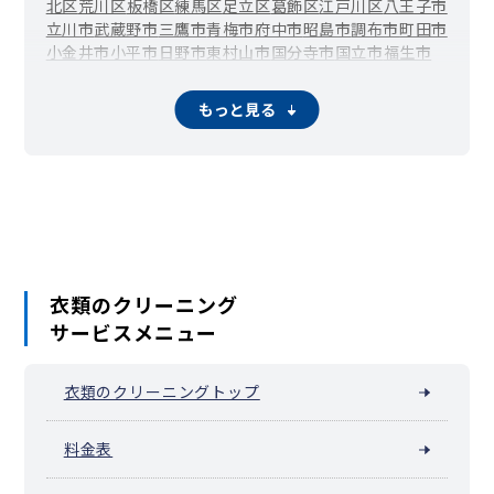
北区
荒川区
板橋区
練馬区
足立区
葛飾区
江戸川区
八王子市
立川市
武蔵野市
三鷹市
青梅市
府中市
昭島市
調布市
町田市
小金井市
小平市
日野市
東村山市
国分寺市
国立市
福生市
狛江市
東大和市
清瀬市
東久留米市
武蔵村山市
多摩市
稲城市
羽村市
あきる野市
西東京市
瑞穂町
日の出町
檜原村
もっと見る
奥多摩町
大島町
利島村
新島村
神津島村
三宅村
御蔵島村
青ヶ島村
小笠原村
衣類のクリーニング
サービスメニュー
衣類のクリーニングトップ
料金表