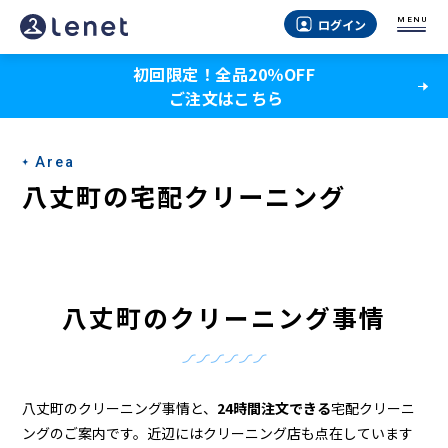
八
MENU
ログイン
丈
初回限定！全品20％OFF
町
ご注文はこちら
の
ク
Area
リ
八丈町の宅配クリーニング
ー
ニ
ン
八丈町のクリーニング事情
グ
店
＆
八丈町のクリーニング事情と、
24時間注文できる
宅配クリーニ
ングのご案内です。近辺にはクリーニング店も点在しています