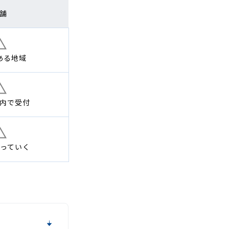
舗
ある地域
内で
受付
っていく