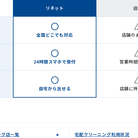
リネット
店
全国どこでも
対応
店舗の
24時間
スマホで受付
営業時間
自宅から
出せる
店舗に
持
ング店一覧
宅配クリーニング利用状況