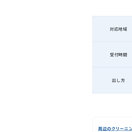
グ
-
Lenet〈リ
対応地域
ネ
ッ
受付時間
ト〉
出し方
周辺のクリーニ