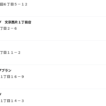
田６丁目５－１２
グ 文京西片１丁目店
丁目２－６
丁目１１－２
プブラン
１丁目１６－９
グ
１丁目１４－３