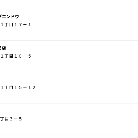
グエンドウ
１丁目１７－１
日店
１丁目１０－５
１丁目１５－１２
丁目３－５