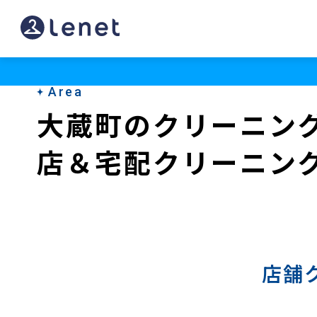
大
蔵
町
Area
の
大蔵町のクリーニン
宅
店＆宅配クリーニン
配
ク
リ
ー
ニ
店舗
ン