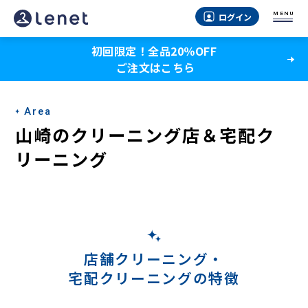
山
MENU
ログイン
崎
初回限定！全品20％OFF
の
ご注文はこちら
宅
配
Area
ク
山崎のクリーニング店＆宅配ク
リ
リーニング
ー
ニ
ン
グ
店舗クリーニング・
宅配クリーニングの特徴
-