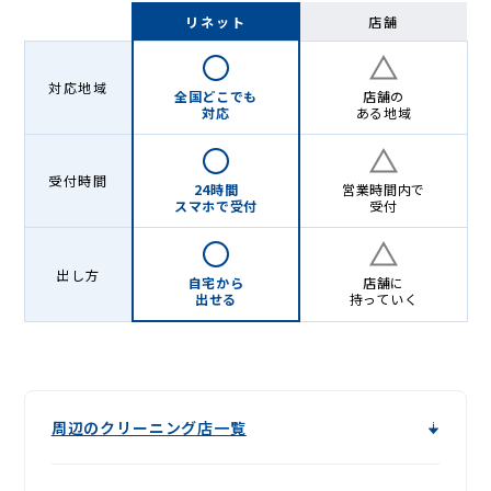
Lenet〈リ
リネット
店舗
ネ
ッ
対応地域
全国どこでも
店舗の
ト〉
対応
ある地域
受付時間
24時間
営業時間内で
スマホで受付
受付
出し方
自宅から
店舗に
出せる
持っていく
周辺のクリーニング店一覧