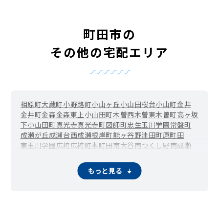
町田市の
その他の宅配エリア
相原町
大蔵町
小野路町
小山ヶ丘
小山田桜台
小山町
金井
金井町
金森
金森東
上小山田町
木曽西
木曽東
木曽町
高ヶ坂
下小山田町
真光寺
真光寺町
図師町
忠生
玉川学園
常盤町
成瀬が丘
成瀬台
西成瀬
根岸町
能ヶ谷
野津田町
原町田
東玉川学園
広袴
広袴町
本町田
南大谷
南つくし野
南成瀬
三輪町
三輪緑山
森野
薬師台
矢部町
山崎町
鶴間
もっと見る