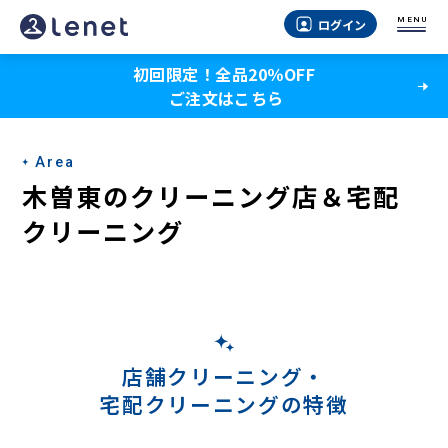
木
MENU
ログイン
曽
初回限定！全品20％OFF
東
ご注文はこちら
の
宅
Area
配
木曽東のクリーニング店＆宅配
ク
クリーニング
リ
ー
ニ
ン
店舗クリーニング・
宅配クリーニングの特徴
グ