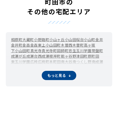
町田市の
その他の宅配エリア
相原町
大蔵町
小野路町
小山ヶ丘
小山田桜台
小山町
金井
金井町
金森
金森東
上小山田町
木曽西
木曽町
高ヶ坂
下小山田町
真光寺
真光寺町
図師町
忠生
玉川学園
常盤町
成瀬が丘
成瀬台
西成瀬
根岸町
能ヶ谷
野津田町
原町田
東玉川学園
広袴
広袴町
本町田
南大谷
南つくし野
南成瀬
三輪町
三輪緑山
森野
薬師台
矢部町
山崎
山崎町
鶴間
もっと見る