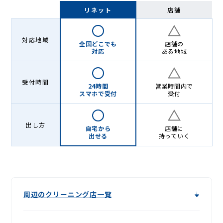
-
リネット
店舗
Lenet〈リ
ネ
対応地域
全国どこでも
店舗の
ッ
対応
ある地域
ト〉
受付時間
24時間
営業時間内で
スマホで受付
受付
出し方
自宅から
店舗に
出せる
持っていく
周辺のクリーニング店一覧