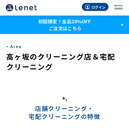
高
MENU
ログイン
ヶ
初回限定！全品20％OFF
坂
ご注文はこちら
の
宅
Area
配
高ヶ坂のクリーニング店＆宅配
ク
クリーニング
リ
ー
ニ
ン
店舗クリーニング・
宅配クリーニングの特徴
グ