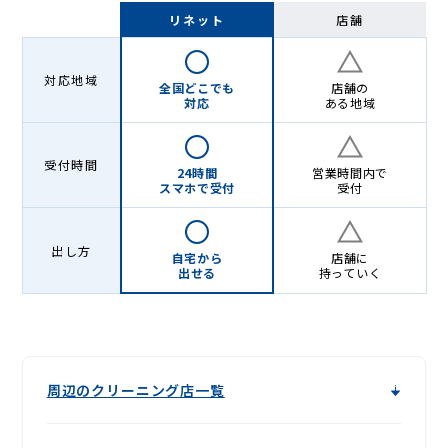
-
リネット
店舗
Lenet〈リ
ネ
対応地域
全国どこでも
店舗の
ッ
対応
ある地域
ト〉
受付時間
24時間
営業時間内で
スマホで受付
受付
出し方
自宅から
店舗に
出せる
持っていく
周辺のクリーニング店一覧