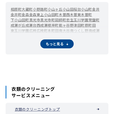
相原町
大蔵町
小野路町
小山ヶ丘
小山田桜台
小山町
金井
金井町
金森
金森東
上小山田町
木曽西
木曽東
木曽町
下小山田町
真光寺
真光寺町
図師町
忠生
玉川学園
常盤町
成瀬が丘
成瀬台
西成瀬
根岸町
能ヶ谷
野津田町
原町田
東玉川学園
広袴
広袴町
本町田
南大谷
南つくし野
南成瀬
三輪町
三輪緑山
森野
薬師台
矢部町
山崎
山崎町
鶴間
もっと見る
衣類のクリーニング
サービスメニュー
衣類のクリーニングトップ