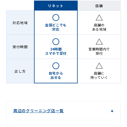
-
リネット
店舗
Lenet〈リ
ネ
対応地域
全国どこでも
店舗の
ッ
対応
ある地域
ト〉
受付時間
24時間
営業時間内で
スマホで受付
受付
出し方
自宅から
店舗に
出せる
持っていく
周辺のクリーニング店一覧