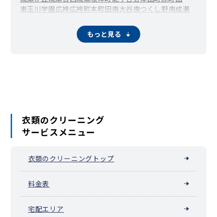
東玉川学園
広袴
広袴町
本町田
南大谷
南つくし野
南成瀬
三輪町
三輪緑山
森野
矢部町
山崎
山崎町
鶴間
もっと見る
衣類のクリーニング
サービスメニュー
衣類のクリーニングトップ
料金表
宅配エリア