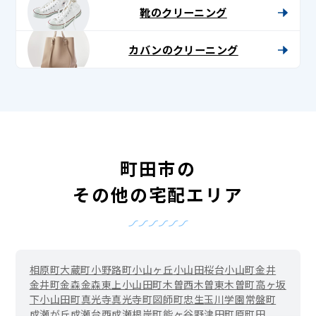
靴のクリーニング
カバンのクリーニング
町田市の
その他の宅配エリア
相原町
大蔵町
小野路町
小山ヶ丘
小山田桜台
小山町
金井
金井町
金森
金森東
上小山田町
木曽西
木曽東
木曽町
高ヶ坂
下小山田町
真光寺
真光寺町
図師町
忠生
玉川学園
常盤町
成瀬が丘
成瀬台
西成瀬
根岸町
能ヶ谷
野津田町
原町田