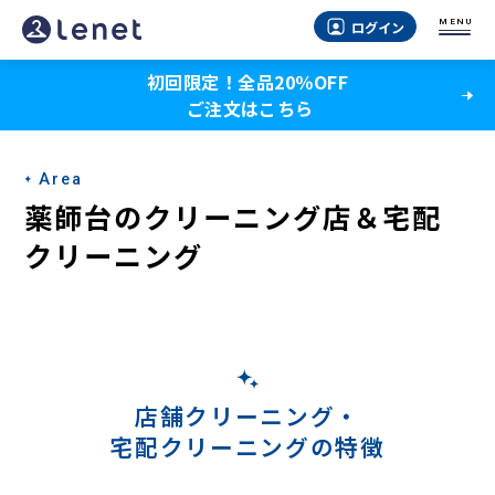
薬
MENU
ログイン
師
初回限定！全品20％OFF
台
ご注文はこちら
の
宅
Area
配
薬師台のクリーニング店＆宅配
ク
クリーニング
リ
ー
ニ
ン
店舗クリーニング・
宅配クリーニングの特徴
グ