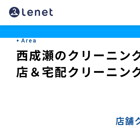
西
成
瀬
Area
の
西成瀬のクリーニン
宅
店＆宅配クリーニン
配
ク
リ
ー
ニ
店舗
ン