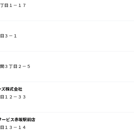
丁目１－１７
目３－１
関３丁目２－５
ンズ株式会社
目１２－３３
サービス赤坂駅前店
目１３－１４