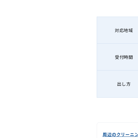
グ
-
Lenet〈リ
対応地域
ネ
ッ
受付時間
ト〉
出し方
周辺のクリーニ