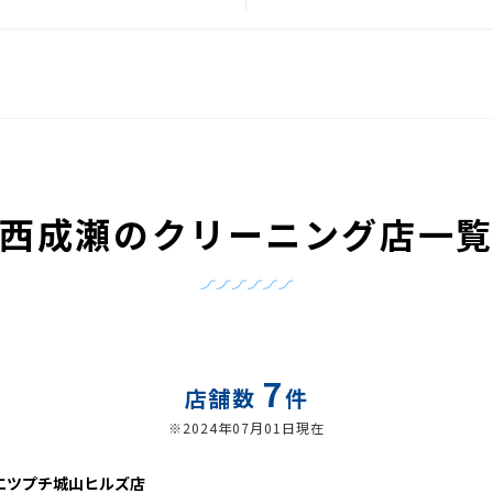
西成瀬のクリーニング店一
7
店舗数
件
※2024年07月01日現在
エツプチ城山ヒルズ店