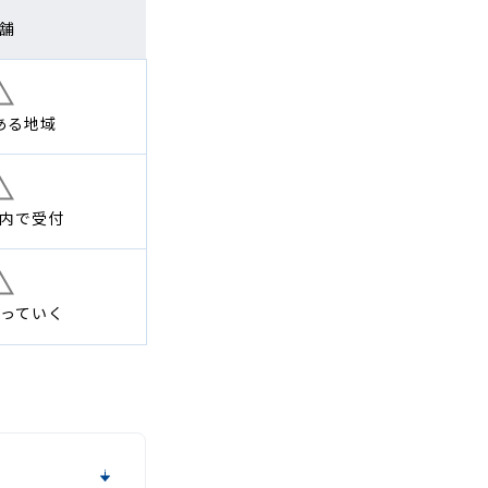
舗
ある地域
内で
受付
っていく