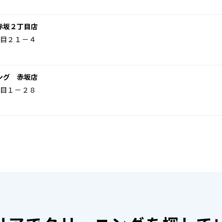
赤坂２丁目店
目２１－４
ング 赤坂店
目１－２８