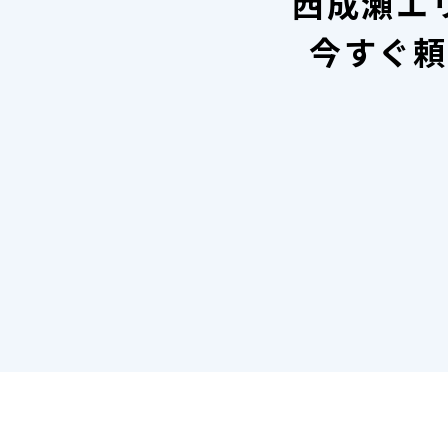
西成瀬エ
今すぐ頼