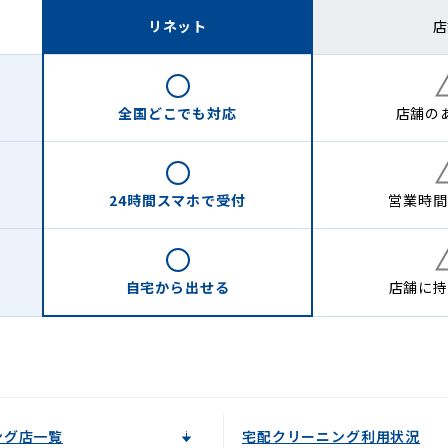
リネット
店
全国どこでも
対応
店舗の
24時間
スマホで受付
営業時間
自宅から
出せる
店舗に
持
ング店一覧
宅配クリーニング利用状況