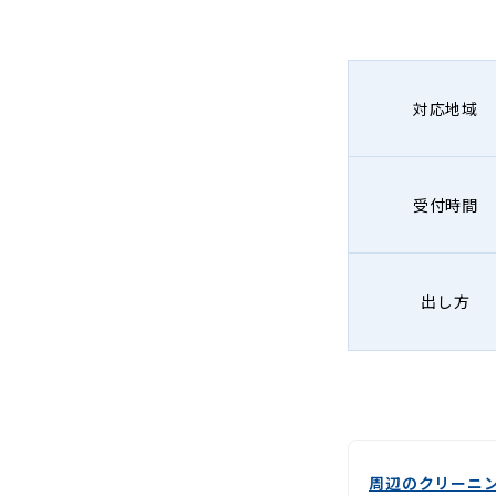
-
Lenet〈リ
ネ
対応地域
ッ
ト〉
受付時間
出し方
周辺のクリーニ