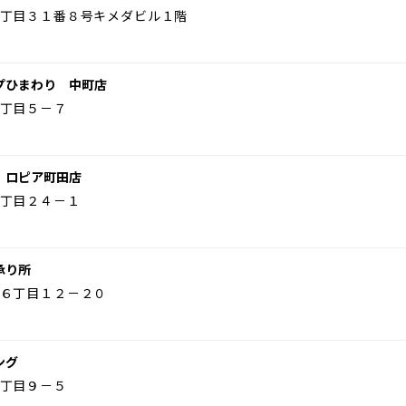
丁目３１番８号キメダビル１階
プひまわり 中町店
丁目５－７
 ロピア町田店
丁目２４－１
承り所
６丁目１２－２０
ング
丁目９－５