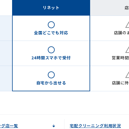
リネット
店
全国どこでも
対応
店舗の
24時間
スマホで受付
営業時間
自宅から
出せる
店舗に
持
ング店一覧
宅配クリーニング利用状況