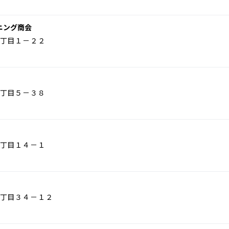
ニング商会
丁目１－２２
丁目５－３８
丁目１４－１
丁目３４－１２