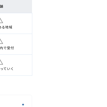
舗
ある地域
内で
受付
っていく