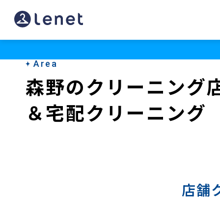
森
野
の
Area
宅
森野のクリーニング
配
＆宅配クリーニング
ク
リ
ー
ニ
ン
店舗
グ