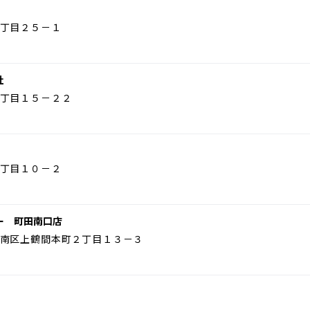
丁目２５－１
社
丁目１５－２２
丁目１０－２
ー 町田南口店
南区上鶴間本町２丁目１３－３