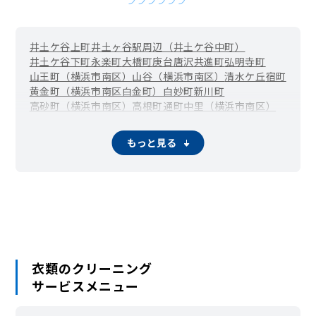
井土ケ谷上町
井土ヶ谷駅周辺（井土ケ谷中町）
井土ケ谷下町
永楽町
大橋町
庚台
唐沢
共進町
弘明寺町
山王町（横浜市南区）
山谷（横浜市南区）
清水ケ丘
宿町
黄金町（横浜市南区白金町）
白妙町
新川町
高砂町（横浜市南区）
高根町
通町
中里（横浜市南区）
中里町
中島町
中村町
永田山王台
永田台
永田みなみ台
永田東
永田南
永田北
西中町
八幡町（横浜市南区）
もっと見る
花之木町
日枝町
東蒔田町
伏見町
二葉町
平楽
別所
別所中里台
堀ノ内町
蒔田町
前里町
真金町
万世町
南吉田町
三春台
蒔田駅周辺（宮元町）
六ツ川
睦町
若宮町（横浜市南区）
衣類のクリーニング
サービスメニュー