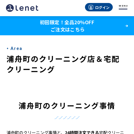
浦
MENU
ログイン
舟
初回限定！全品20％OFF
町
ご注文はこちら
の
ク
Area
リ
浦舟町のクリーニング店＆宅配
ー
クリーニング
ニ
ン
グ
浦舟町のクリーニング事情
店
＆
浦舟町のクリーニング事情と、
24時間注文できる
宅配クリーニ