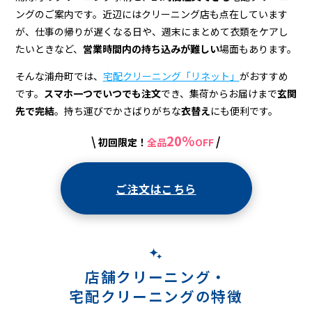
宅
ングのご案内です。近辺にはクリーニング店も点在しています
配
が、仕事の帰りが遅くなる日や、週末にまとめて衣類をケアし
ク
たいときなど、
営業時間内の持ち込みが難しい
場面もあります。
リ
そんな浦舟町では、
宅配クリーニング「リネット」
がおすすめ
です。
スマホ一つでいつでも注文
でき、集荷からお届けまで
玄関
ー
先で完結
。持ち運びでかさばりがちな
衣替え
にも便利です。
ニ
20%
\
/
初回限定！
全品
OFF
ン
グ
ご注文はこちら
店舗クリーニング・
宅配クリーニングの特徴