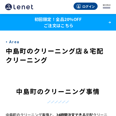
中
MENU
ログイン
島
初回限定！全品20％OFF
町
ご注文はこちら
の
ク
Area
リ
中島町のクリーニング店＆宅配
ー
クリーニング
ニ
ン
グ
中島町のクリーニング事情
店
＆
中島町のクリーニング事情と、
24時間注文できる
宅配クリーニ