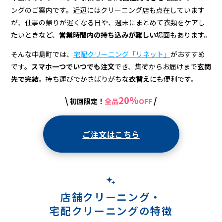
宅
ングのご案内です。近辺にはクリーニング店も点在しています
配
が、仕事の帰りが遅くなる日や、週末にまとめて衣類をケアし
ク
たいときなど、
営業時間内の持ち込みが難しい
場面もあります。
リ
そんな中島町では、
宅配クリーニング「リネット」
がおすすめ
です。
スマホ一つでいつでも注文
でき、集荷からお届けまで
玄関
ー
先で完結
。持ち運びでかさばりがちな
衣替え
にも便利です。
ニ
20%
\
/
初回限定！
全品
OFF
ン
グ
ご注文はこちら
店舗クリーニング・
宅配クリーニングの特徴