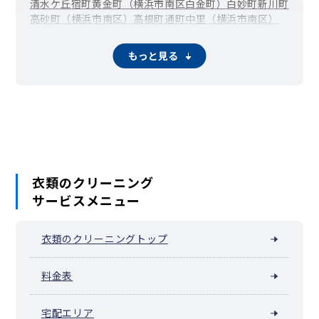
清水ケ丘
宿町
黄金町（横浜市南区白金町）
白妙町
新川町
高砂町（横浜市南区）
高根町
通町
中里（横浜市南区）
中里町
中村町
永田山王台
永田台
永田みなみ台
永田東
永田南
永田北
西中町
八幡町（横浜市南区）
花之木町
もっと見る
日枝町
東蒔田町
伏見町
二葉町
平楽
別所
別所中里台
堀ノ内町
蒔田町
前里町
真金町
万世町
南吉田町
三春台
蒔田駅周辺（宮元町）
六ツ川
睦町
若宮町（横浜市南区）
衣類のクリーニング
サービスメニュー
衣類のクリーニングトップ
料金表
宅配エリア