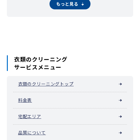
八幡町（横浜市南区）
花之木町
日枝町
東蒔田町
伏見町
もっと見る
二葉町
平楽
別所
別所中里台
堀ノ内町
蒔田町
前里町
真金町
万世町
南吉田町
三春台
蒔田駅周辺（宮元町）
六ツ川
睦町
若宮町（横浜市南区）
衣類のクリーニング
サービスメニュー
衣類のクリーニングトップ
料金表
宅配エリア
品質について