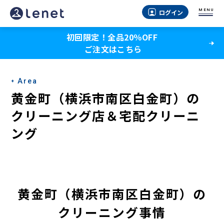
黄
MENU
ログイン
金
初回限定！全品20％OFF
町
ご注文はこちら
（横
浜
Area
市
黄金町（横浜市南区白金町）の
南
クリーニング店＆宅配クリーニ
ング
区
白
金
町）
黄金町（横浜市南区白金町）の
の
クリーニング事情