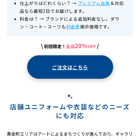
仕上がりはどれくらい？
→
プレミアム会員
＆対応
ニ
品なら最短2日でお届けします。
ン
料金は？
→
ブランドによる追加料金なし。ダウ
グ
ン・コート・スーツも
料金表
掲示価格です。
20%
\
/
初回限定！
全品
OFF
ご注文はこちら
店舗ユニフォームや衣装などのニーズ
にも対応
黄金町エリアはアートによるまちづくりが進んでおり、ギャラリ