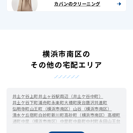
カバンのクリーニング
横浜市南区の
その他の宅配エリア
井土ケ谷上町
井土ヶ谷駅周辺（井土ケ谷中町）
井土ケ谷下町
浦舟町
永楽町
大橋町
庚台
唐沢
共進町
弘明寺町
山王町（横浜市南区）
山谷（横浜市南区）
清水ケ丘
宿町
白妙町
新川町
高砂町（横浜市南区）
高根町
通町
中里（横浜市南区）
中里町
中島町
中村町
永田山王台
永田台
永田みなみ台
永田東
永田南
永田北
西中町