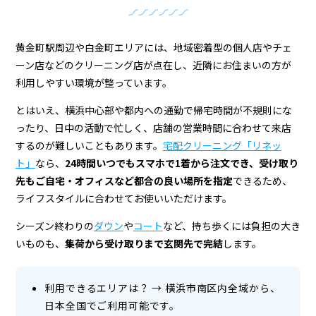
ク
リ
ー
黄金町駅周辺や白金町エリアには、地域密着型の個人店やチェ
ーン店などのクリーニング店が点在し、近隣にお住まいの方が
ニ
利用しやすい環境が整っています。
ン
とはいえ、横浜中心部や都内への通勤で帰宅時間が不規則にな
グ
ったり、日中の活動で忙しく、店舗の営業時間に合わせて来店
するのが難しいこともあります。
宅配クリーニング「リネッ
店
ト」
なら、
24時間いつでもスマホで1着から注文でき、受け取り
＆
先もご自宅・オフィスなど都合の良い場所を指定
できるため、
宅
ライフスタイルに合わせてお使いいただけます。
配
シーズン終わりの
ダウン
や
コート
など、持ち歩くには負担の大き
いものも、
集荷から受け取りまで玄関先で完結
します。
ク
リ
利用できるエリアは？
→
横浜市南区内全域から、
ー
日本全国でご利用可能です。