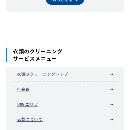
花之木町
日枝町
東蒔田町
伏見町
二葉町
平楽
別所
別所中里台
堀ノ内町
蒔田町
真金町
万世町
南吉田町
三春台
蒔田駅周辺（宮元町）
六ツ川
睦町
若宮町（横浜市南区）
衣類のクリーニング
サービスメニュー
衣類のクリーニングトップ
料金表
宅配エリア
品質について