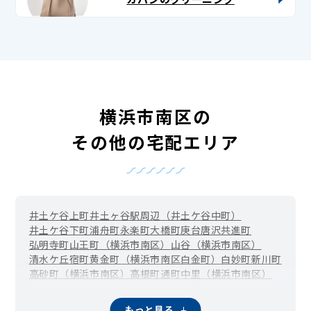
横浜市南区の
その他の宅配エリア
井土ケ谷上町
井土ヶ谷駅周辺（井土ケ谷中町）
井土ケ谷下町
浦舟町
永楽町
大橋町
庚台
唐沢
共進町
弘明寺町
山王町（横浜市南区）
山谷（横浜市南区）
清水ケ丘
宿町
黄金町（横浜市南区白金町）
白妙町
新川町
高砂町（横浜市南区）
高根町
通町
中里（横浜市南区）
中里町
中島町
中村町
永田山王台
永田台
永田みなみ台
永田東
永田南
永田北
西中町
八幡町（横浜市南区）
もっと見る