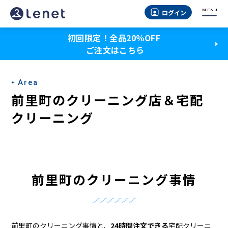
前
MENU
ログイン
里
初回限定！全品20％OFF
町
ご注文はこちら
の
ク
Area
リ
前里町のクリーニング店＆宅配
ー
クリーニング
ニ
ン
グ
前里町のクリーニング事情
店
＆
前里町のクリーニング事情と、
24時間注文できる
宅配クリーニ