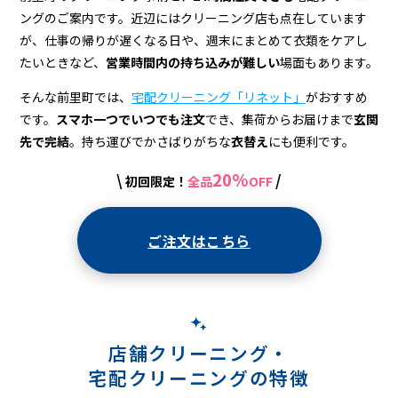
宅
ングのご案内です。近辺にはクリーニング店も点在しています
配
が、仕事の帰りが遅くなる日や、週末にまとめて衣類をケアし
ク
たいときなど、
営業時間内の持ち込みが難しい
場面もあります。
リ
そんな前里町では、
宅配クリーニング「リネット」
がおすすめ
です。
スマホ一つでいつでも注文
でき、集荷からお届けまで
玄関
ー
先で完結
。持ち運びでかさばりがちな
衣替え
にも便利です。
ニ
20%
\
/
初回限定！
全品
OFF
ン
グ
ご注文はこちら
店舗クリーニング・
宅配クリーニングの特徴