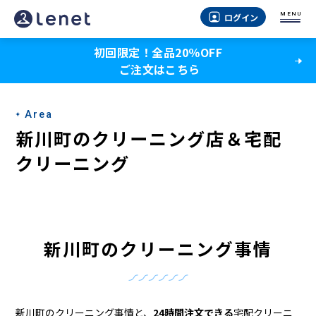
新
MENU
ログイン
川
初回限定！全品20％OFF
町
ご注文はこちら
の
ク
Area
リ
新川町のクリーニング店＆宅配
ー
クリーニング
ニ
ン
グ
新川町のクリーニング事情
店
＆
新川町のクリーニング事情と、
24時間注文できる
宅配クリーニ