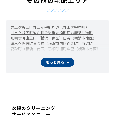
井土ケ谷上町
井土ヶ谷駅周辺（井土ケ谷中町）
井土ケ谷下町
浦舟町
永楽町
大橋町
庚台
唐沢
共進町
弘明寺町
山王町（横浜市南区）
山谷（横浜市南区）
清水ケ丘
宿町
黄金町（横浜市南区白金町）
白妙町
高砂町（横浜市南区）
高根町
通町
中里（横浜市南区）
中里町
中島町
中村町
永田山王台
永田台
永田みなみ台
永田東
永田南
永田北
西中町
八幡町（横浜市南区）
もっと見る
花之木町
日枝町
東蒔田町
伏見町
二葉町
平楽
別所
別所中里台
堀ノ内町
蒔田町
前里町
真金町
万世町
南吉田町
三春台
蒔田駅周辺（宮元町）
六ツ川
睦町
若宮町（横浜市南区）
衣類のクリーニング
サービスメニュー