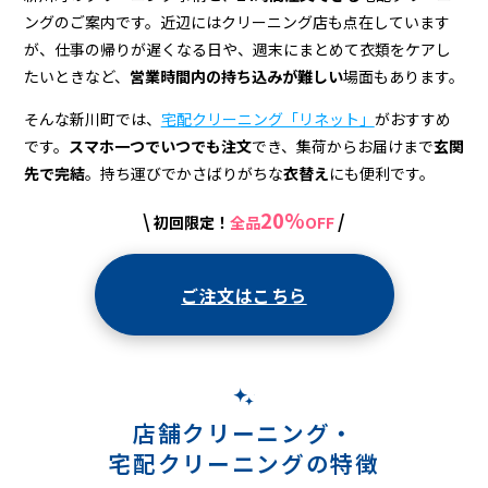
宅
ングのご案内です。近辺にはクリーニング店も点在しています
配
が、仕事の帰りが遅くなる日や、週末にまとめて衣類をケアし
ク
たいときなど、
営業時間内の持ち込みが難しい
場面もあります。
リ
そんな新川町では、
宅配クリーニング「リネット」
がおすすめ
です。
スマホ一つでいつでも注文
でき、集荷からお届けまで
玄関
ー
先で完結
。持ち運びでかさばりがちな
衣替え
にも便利です。
ニ
20%
\
/
初回限定！
全品
OFF
ン
グ
ご注文はこちら
店舗クリーニング・
宅配クリーニングの特徴