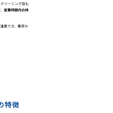
はクリーニング店も
ど、
営業時間内の持
も注文
でき、集荷か
の特徴