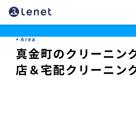
真
金
町
Area
の
真金町のクリーニン
ク
店＆宅配クリーニン
リ
ー
ニ
ン
グ
店