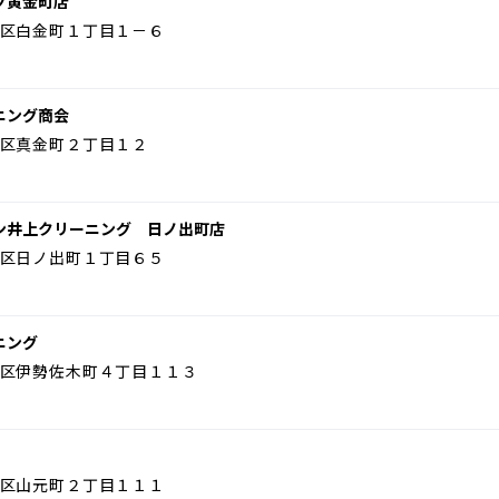
グ黄金町店
区白金町１丁目１－６
ニング商会
区真金町２丁目１２
ン井上クリーニング 日ノ出町店
区日ノ出町１丁目６５
ニング
区伊勢佐木町４丁目１１３
区山元町２丁目１１１