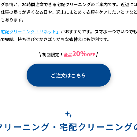
ング事情と、
24時間注文できる
宅配クリーニングのご案内です。近辺に
、仕事の帰りが遅くなる日や、週末にまとめて衣類をケアしたいときな
面もあります。
、
宅配クリーニング「リネット」
がおすすめです。
スマホ一つでいつで
先で完結
。持ち運びでかさばりがちな
衣替え
にも便利です。
20%
\
/
初回限定！
全品
OFF
ご注文はこちら
クリーニング・
宅配クリーニング