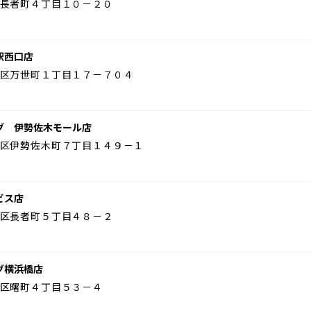
長者町４丁目１０－２０
駅西口店
区万世町１丁目１７－７０４
グ 伊勢佐木モール店
区伊勢佐木町７丁目１４９－１
ビス店
区長者町５丁目４８－２
グ横浜橋店
区曙町４丁目５３－４