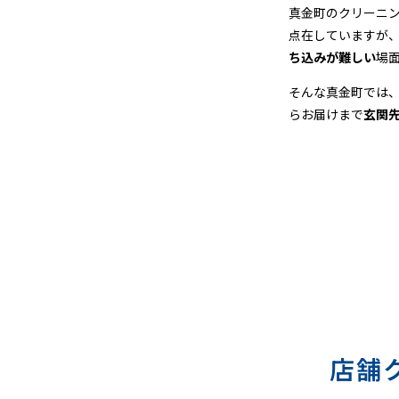
＆
真金町のクリーニ
点在していますが
宅
ち込みが難しい
場
配
そんな真金町では
らお届けまで
玄関
ク
リ
ー
ニ
ン
グ
店舗