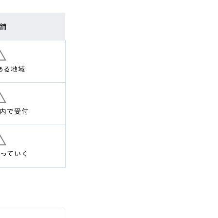
舗
ある地域
内で
受付
っていく