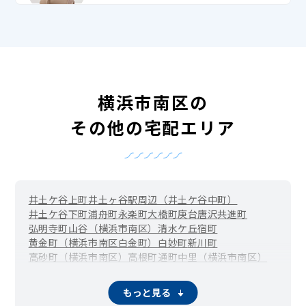
横浜市南区の
その他の宅配エリア
井土ケ谷上町
井土ヶ谷駅周辺（井土ケ谷中町）
井土ケ谷下町
浦舟町
永楽町
大橋町
庚台
唐沢
共進町
弘明寺町
山谷（横浜市南区）
清水ケ丘
宿町
黄金町（横浜市南区白金町）
白妙町
新川町
高砂町（横浜市南区）
高根町
通町
中里（横浜市南区）
中里町
中島町
中村町
永田山王台
永田台
永田みなみ台
永田東
永田南
永田北
西中町
八幡町（横浜市南区）
もっと見る
花之木町
日枝町
東蒔田町
伏見町
二葉町
平楽
別所