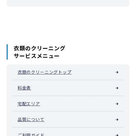
別所中里台
堀ノ内町
蒔田町
前里町
真金町
万世町
南吉田町
三春台
蒔田駅周辺（宮元町）
六ツ川
睦町
若宮町（横浜市南区）
衣類のクリーニング
サービスメニュー
衣類のクリーニングトップ
料金表
宅配エリア
品質について
ご利用ガイド