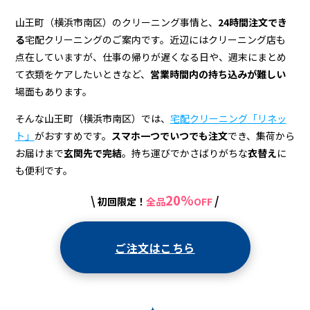
ニ
ン
山王町（横浜市南区）のクリーニング事情と、
24時間注文でき
る
宅配クリーニングのご案内です。近辺にはクリーニング店も
グ
点在していますが、仕事の帰りが遅くなる日や、週末にまとめ
店
て衣類をケアしたいときなど、
営業時間内の持ち込みが難しい
場面もあります。
＆
宅
そんな山王町（横浜市南区）では、
宅配クリーニング「リネッ
ト」
がおすすめです。
スマホ一つでいつでも注文
でき、集荷から
配
お届けまで
玄関先で完結
。持ち運びでかさばりがちな
衣替え
に
ク
も便利です。
リ
20%
\
/
初回限定！
全品
OFF
ー
ニ
ご注文はこちら
ン
グ