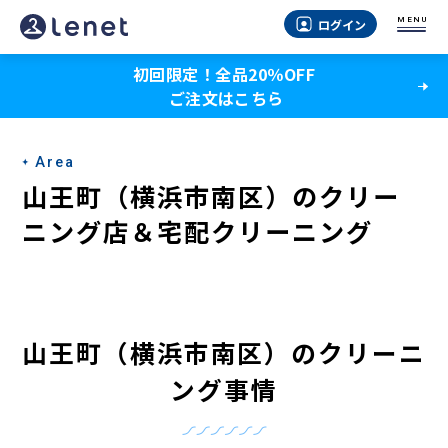
山
MENU
ログイン
王
初回限定！全品20％OFF
町
ご注文はこちら
（横
浜
Area
市
山王町（横浜市南区）のクリー
南
ニング店＆宅配クリーニング
区）
の
ク
山王町（横浜市南区）のクリーニ
リ
ング事情
ー