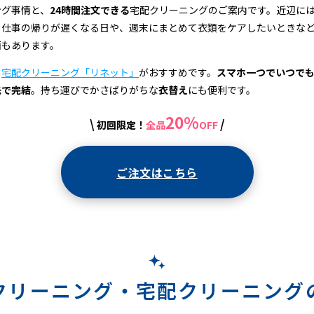
ング事情と、
24時間注文できる
宅配クリーニングのご案内です。近辺に
、仕事の帰りが遅くなる日や、週末にまとめて衣類をケアしたいときな
面もあります。
、
宅配クリーニング「リネット」
がおすすめです。
スマホ一つでいつで
先で完結
。持ち運びでかさばりがちな
衣替え
にも便利です。
20%
\
/
初回限定！
全品
OFF
ご注文はこちら
クリーニング・
宅配クリーニング