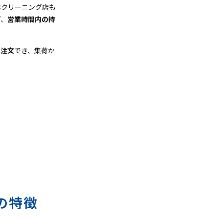
はクリーニング店も
ど、
営業時間内の持
も注文
でき、集荷か
の特徴