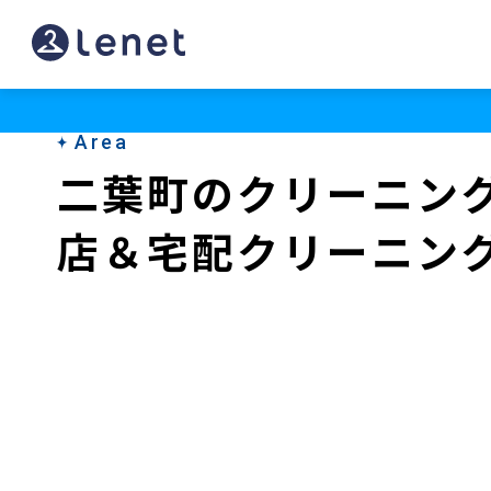
二
葉
町
Area
の
二葉町のクリーニン
ク
店＆宅配クリーニン
リ
ー
ニ
ン
グ
店