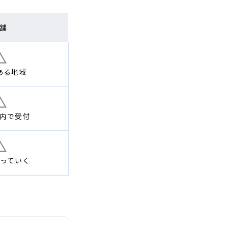
舗
ある地域
内で
受付
っていく