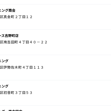
ニング商会
区真金町２丁目１２
ース吉野町店
区南吉田町４丁目４０－２２
ニング
区伊勢佐木町４丁目１１３
ニング
区初音町３丁目５３