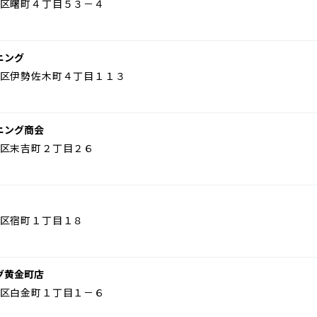
区曙町４丁目５３－４
ニング
区伊勢佐木町４丁目１１３
ニング商会
区末吉町２丁目２６
区宿町１丁目１８
グ黄金町店
区白金町１丁目１－６