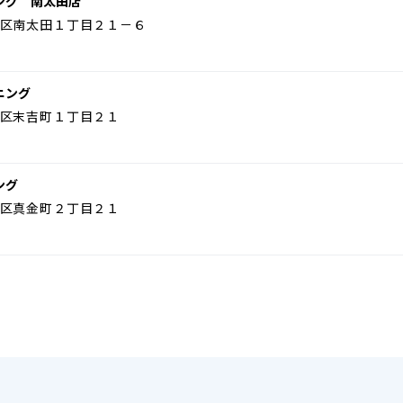
ング 南太田店
区南太田１丁目２１－６
ニング
区末吉町１丁目２１
ング
区真金町２丁目２１