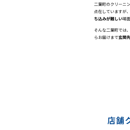
＆
二葉町のクリーニ
点在していますが
宅
ち込みが難しい
場
配
そんな二葉町では
らお届けまで
玄関
ク
リ
ー
ニ
ン
グ
店舗