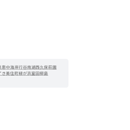
共恵
中海岸
行谷
南湖
西久保
萩園
ずき
美住町
緑が浜
室田
柳島