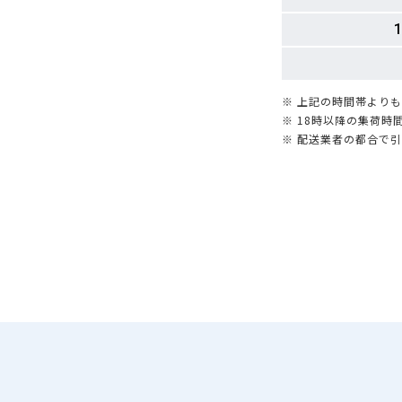
1
※ 上記の時間帯より
※ 18時以降の集荷
※ 配送業者の都合で