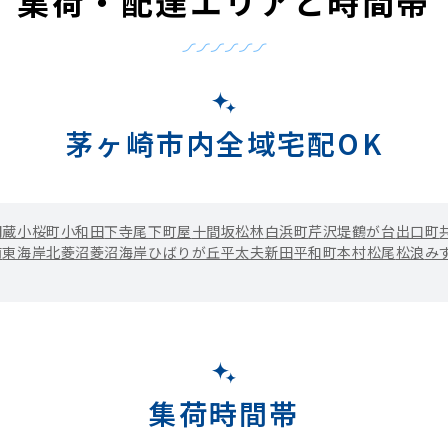
集荷・配達エリアと時間帯
茅ヶ崎市内全域宅配OK
円蔵
小桜町
小和田
下寺尾
下町屋
十間坂
松林
白浜町
芹沢
堤
鶴が台
出口町
南
東海岸北
菱沼
菱沼海岸
ひばりが丘
平太夫新田
平和町
本村
松尾
松浪
み
集荷時間帯