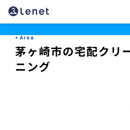
茅
ヶ
崎
Area
市
茅ヶ崎市の宅配クリ
の
ニング
ク
リ
ー
ニ
ン
グ