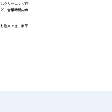
にはクリーニング店
など、
営業時間内の
でも注文
でき、集荷