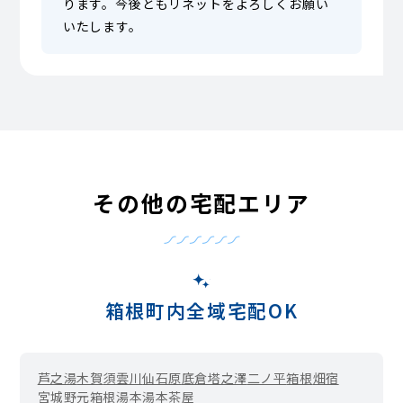
ります。今後ともリネットをよろしくお願い
いたします。
その他の宅配エリア
箱根町内全域宅配OK
芦之湯
木賀
須雲川
仙石原
底倉
塔之澤
二ノ平
箱根
畑宿
宮城野
元箱根
湯本
湯本茶屋