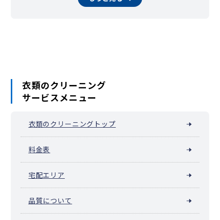
相模原市南区（相模大野）
横須賀市
平塚市
鎌倉市
藤沢市
小田原市
茅ヶ崎市
逗子市
三浦市
秦野市
厚木市
大和市
伊勢原市
海老名市
座間市
南足柄市
綾瀬市
葉山町
寒川町
大磯町
二宮町
中井町
大井町
松田町
山北町
開成町
真鶴町
湯河原町
愛川町
清川村
衣類のクリーニング
サービスメニュー
衣類のクリーニングトップ
料金表
宅配エリア
品質について