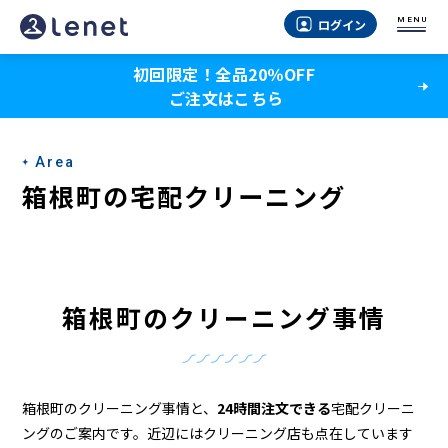
箱
MENU
ログイン
根
初回限定！全品20％OFF
町
ご注文はこちら
の
ク
Area
リ
箱根町の宅配クリーニング
ー
ニ
ン
箱根町のクリーニング事情
グ
店
＆
箱根町のクリーニング事情と、
24時間注文できる
宅配クリーニ
ングのご案内です。近辺にはクリーニング店も点在しています