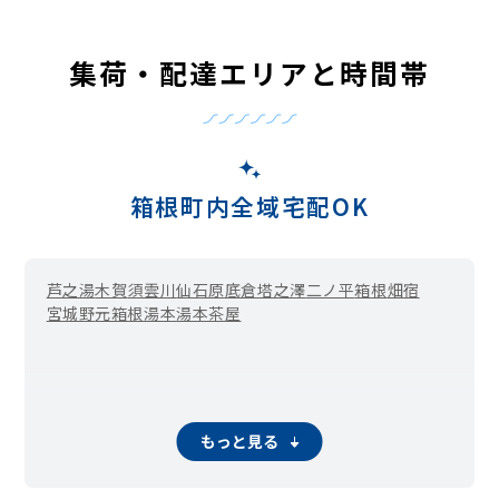
集荷・配達エリアと時間帯
箱根町内全域宅配OK
芦之湯
木賀
須雲川
仙石原
底倉
塔之澤
二ノ平
箱根
畑宿
宮城野
元箱根
湯本
湯本茶屋
もっと見る