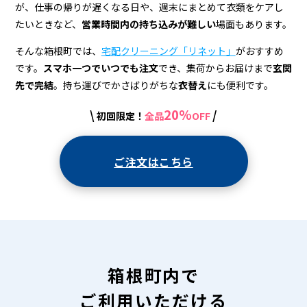
宅
が、仕事の帰りが遅くなる日や、週末にまとめて衣類をケアし
配
たいときなど、
営業時間内の持ち込みが難しい
場面もあります。
ク
そんな箱根町では、
宅配クリーニング「リネット」
がおすすめ
リ
です。
スマホ一つでいつでも注文
でき、集荷からお届けまで
玄関
先で完結
。持ち運びでかさばりがちな
衣替え
にも便利です。
ー
20%
\
/
初回限定！
全品
OFF
ニ
ン
ご注文はこちら
グ
箱根町内で
ご利用いただける