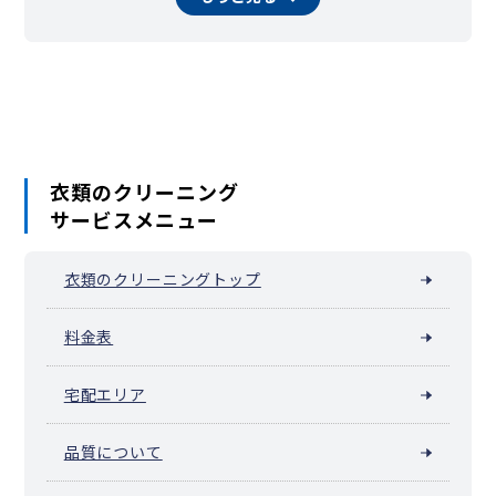
相模原市南区（相模大野）
横須賀市
平塚市
鎌倉市
藤沢市
小田原市
茅ヶ崎市
逗子市
三浦市
秦野市
厚木市
大和市
伊勢原市
海老名市
座間市
南足柄市
綾瀬市
葉山町
寒川町
大磯町
二宮町
中井町
大井町
松田町
山北町
開成町
箱根町
真鶴町
湯河原町
愛川町
衣類のクリーニング
サービスメニュー
衣類のクリーニングトップ
料金表
宅配エリア
品質について