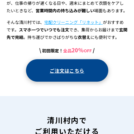
宅
が、仕事の帰りが遅くなる日や、週末にまとめて衣類をケアし
配
たいときなど、
営業時間内の持ち込みが難しい
場面もあります。
ク
そんな清川村では、
宅配クリーニング「リネット」
がおすすめ
リ
です。
スマホ一つでいつでも注文
でき、集荷からお届けまで
玄関
先で完結
。持ち運びでかさばりがちな
衣替え
にも便利です。
ー
20%
\
/
初回限定！
全品
OFF
ニ
ン
ご注文はこちら
グ
清川村内で
ご利用いただける