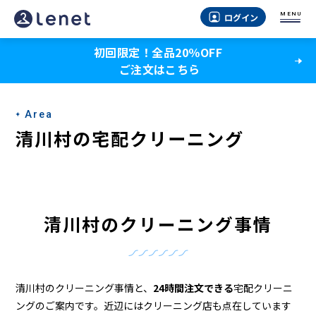
清
MENU
ログイン
川
初回限定！全品20％OFF
村
ご注文はこちら
の
ク
Area
リ
清川村の宅配クリーニング
ー
ニ
ン
清川村のクリーニング事情
グ
店
＆
清川村のクリーニング事情と、
24時間注文できる
宅配クリーニ
ングのご案内です。近辺にはクリーニング店も点在しています