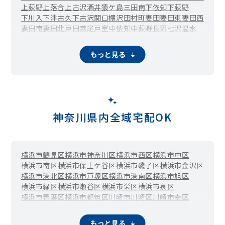
上荻野
上落合
上古沢
酒井
猿ケ島
三田南
下依知
下荻野
下川入
下津古久
下古沢
関口
棚沢
田村町
妻田
妻田東
妻田西
妻田南
妻田北
戸田
鳶尾
戸室
中依知
中荻野
長沼
七沢
温水
温水西
船子
松枝
まつかげ台
水引
緑ケ丘
みはる野
宮の里
毛利台
森の里
森の里青山
森の里若宮
山際
大山
王子
本厚木
もっと見る
神奈川県内全域宅配OK
横浜市鶴見区
横浜市神奈川区
横浜市西区
横浜市中区
横浜市南区
横浜市保土ケ谷区
横浜市磯子区
横浜市金沢区
横浜市港北区
横浜市戸塚区
横浜市港南区
横浜市旭区
横浜市緑区
横浜市瀬谷区
横浜市栄区
横浜市泉区
横浜市青葉区
横浜市都筑区
川崎市川崎区
川崎市幸区
川崎市中原区
川崎市高津区
川崎市多摩区
川崎市宮前区
川崎市麻生区
相模原市緑区（橋本）
相模原市中央区
もっと見る