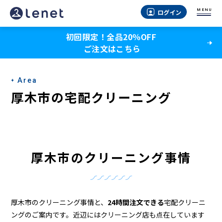
厚
MENU
ログイン
木
初回限定！全品20％OFF
市
ご注文はこちら
の
ク
Area
リ
厚木市の宅配クリーニング
ー
ニ
ン
厚木市のクリーニング事情
グ
店
＆
厚木市のクリーニング事情と、
24時間注文できる
宅配クリーニ
ングのご案内です。近辺にはクリーニング店も点在しています