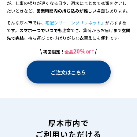
宅
が、仕事の帰りが遅くなる日や、週末にまとめて衣類をケアし
配
たいときなど、
営業時間内の持ち込みが難しい
場面もあります。
ク
そんな厚木市では、
宅配クリーニング「リネット」
がおすすめ
リ
です。
スマホ一つでいつでも注文
でき、集荷からお届けまで
玄関
先で完結
。持ち運びでかさばりがちな
衣替え
にも便利です。
ー
20%
\
/
初回限定！
全品
OFF
ニ
ン
ご注文はこちら
グ
厚木市内で
ご利用いただける