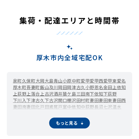
集荷・配達エリアと時間帯
厚木市内全域宅配OK
泉町
久保町
大岡
大島
青山
小原
中町
愛甲
愛甲西
愛甲東
愛名
厚木町
吾妻町
飯山
及川
岡田
岡津古久
小野
恩名
金田
上依知
上荻野
上落合
上古沢
酒井
猿ケ島
三田南
下依知
下荻野
下川入
下津古久
下古沢
関口
棚沢
田村町
妻田
妻田東
妻田西
妻田南
妻田北
戸田
鳶尾
戸室
中依知
中荻野
長沼
七沢
温水
温水西
船子
松枝
まつかげ台
水引
緑ケ丘
みはる野
宮の里
毛利台
森の里
森の里青山
森の里若宮
山際
大山
王子
本厚木
もっと見る