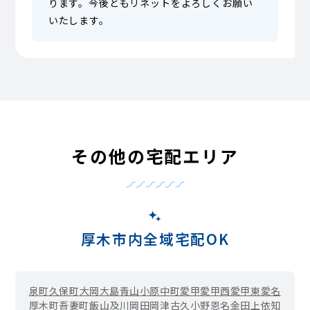
ります。今後ともリネットをよろしくお願い
いたします。
その他の宅配エリア
厚木市内全域宅配OK
泉町
久保町
大岡
大島
青山
小原
中町
愛甲
愛甲西
愛甲東
愛名
厚木町
吾妻町
飯山
及川
岡田
岡津古久
小野
恩名
金田
上依知