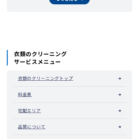
相模原市南区（相模大野）
横須賀市
平塚市
鎌倉市
藤沢市
小田原市
茅ヶ崎市
逗子市
三浦市
秦野市
大和市
伊勢原市
海老名市
座間市
南足柄市
綾瀬市
葉山町
寒川町
大磯町
二宮町
中井町
大井町
松田町
山北町
開成町
箱根町
真鶴町
湯河原町
愛川町
清川村
衣類のクリーニング
サービスメニュー
衣類のクリーニングトップ
料金表
宅配エリア
品質について