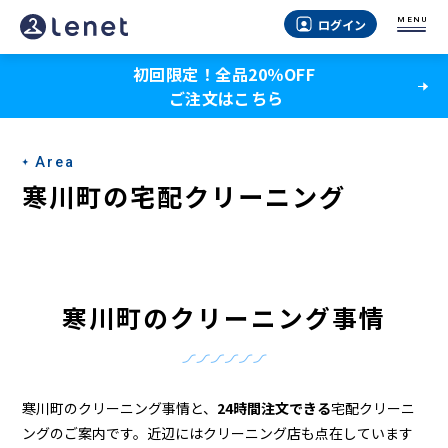
寒
MENU
ログイン
川
初回限定！全品20％OFF
町
ご注文はこちら
の
ク
Area
リ
寒川町の宅配クリーニング
ー
ニ
ン
寒川町のクリーニング事情
グ
店
＆
寒川町のクリーニング事情と、
24時間注文できる
宅配クリーニ
ングのご案内です。近辺にはクリーニング店も点在しています