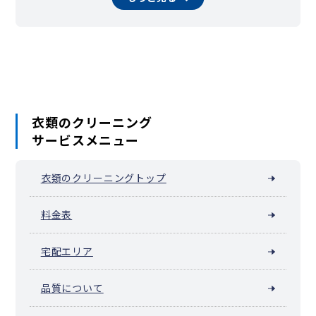
相模原市南区（相模大野）
横須賀市
平塚市
鎌倉市
藤沢市
小田原市
茅ヶ崎市
逗子市
三浦市
秦野市
厚木市
大和市
伊勢原市
海老名市
座間市
南足柄市
綾瀬市
葉山町
大磯町
二宮町
中井町
大井町
松田町
山北町
開成町
箱根町
真鶴町
湯河原町
愛川町
清川村
衣類のクリーニング
サービスメニュー
衣類のクリーニングトップ
料金表
宅配エリア
品質について