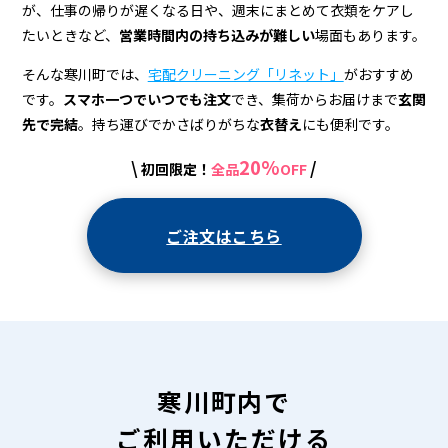
宅
が、仕事の帰りが遅くなる日や、週末にまとめて衣類をケアし
配
たいときなど、
営業時間内の持ち込みが難しい
場面もあります。
ク
そんな寒川町では、
宅配クリーニング「リネット」
がおすすめ
リ
です。
スマホ一つでいつでも注文
でき、集荷からお届けまで
玄関
先で完結
。持ち運びでかさばりがちな
衣替え
にも便利です。
ー
20%
\
/
初回限定！
全品
OFF
ニ
ン
ご注文はこちら
グ
寒川町内で
ご利用いただける